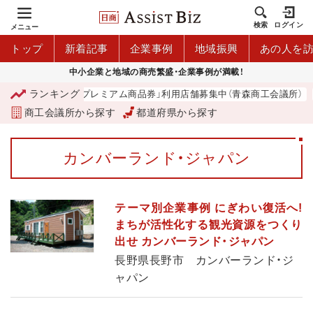
検索
ログイン
メニュー
トップ
新着記事
企業事例
地域振興
あの人を
中小企業と地域の商売繁盛・企業事例が満載！
ランキング
「青森市プレミアム商品券」利用店舗募集中（青森商工会議所）
商工会議所から探す
都道府県から探す
カンバーランド・ジャパン
テーマ別企業事例 にぎわい復活へ!
まちが活性化する観光資源をつくり
出せ カンバーランド・ジャパン
長野県長野市 カンバーランド・ジ
ャパン