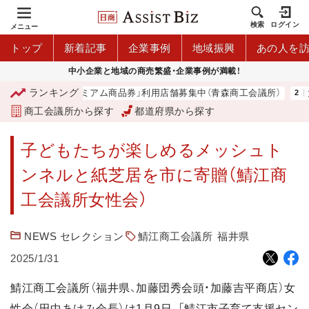
検索
ログイン
メニュー
トップ
新着記事
企業事例
地域振興
あの人を
中小企業と地域の商売繁盛・企業事例が満載！
ランキング
「青森市プレミアム商品券」利用店舗募集中（青森商工会議所）
大
商工会議所から探す
都道府県から探す
子どもたちが楽しめるメッシュト
ンネルと紙芝居を市に寄贈（鯖江商
工会議所女性会）
NEWS セレクション
鯖江商工会議所
福井県
2025/1/31
鯖江商工会議所（福井県、加藤団秀会頭・加藤吉平商店）女
性会（田中あけみ会長）は1月9日、「鯖江市子育て支援セン