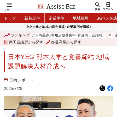
検索
ログイン
メニュー
トップ
新着記事
企業事例
地域振興
あの人を
中小企業と地域の商売繁盛・企業事例が満載！
ランキング
「青森市プレミアム商品券」利用店舗募集中（青森商工会議所）
台湾
商工会議所から探す
都道府県から探す
日本YEG 熊本大学と覚書締結 地域
課題解決人材育成へ
日商レポート
2025/7/28