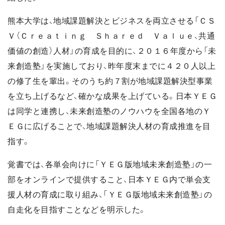
熊本大学は、地域課題解決とビジネスを両立させる「ＣＳ
Ｖ（Ｃｒｅａｔｉｎｇ Ｓｈａｒｅｄ Ｖａｌｕｅ、共通
価値の創造）人材」の育成を目的に、２０１６年度から「未
来創造塾」を実施しており、昨年度末までに４２０人以上
の修了生を輩出。そのうち約７割が地域課題解決型事業
を立ち上げるなど、確かな成果を上げている。日本ＹＥＧ
は同学と連携し、未来創造塾のノウハウを全国各地のＹ
ＥＧに広げることで、地域課題解決人材の育成推進を目
指す。
覚書では、各単会向けに「ＹＥＧ版地域未来創造塾」の一
部をオンラインで提供すること、日本ＹＥＧ内で単会支
援人材の育成に取り組み、「ＹＥＧ版地域未来創造塾」の
自走化を目指すことなどを明示した。