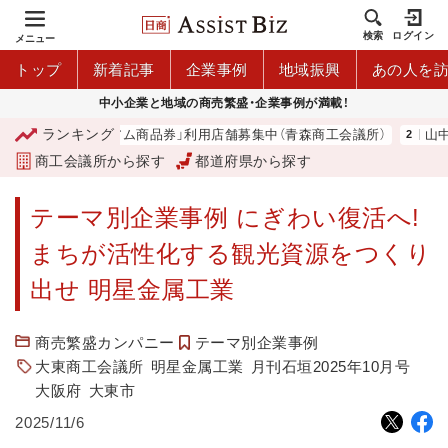
検索
ログイン
メニュー
トップ
新着記事
企業事例
地域振興
あの人を
中小企業と地域の商売繁盛・企業事例が満載！
ランキング
青森市プレミアム商品券」利用店舗募集中（青森商工会議所）
山中伸弥
商工会議所から探す
都道府県から探す
テーマ別企業事例 にぎわい復活へ!
まちが活性化する観光資源をつくり
出せ 明星金属工業
商売繁盛カンパニー
テーマ別企業事例
大東商工会議所
明星金属工業
月刊石垣2025年10月号
大阪府
大東市
2025/11/6