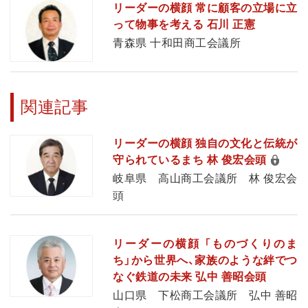
リーダーの横顔 常に顧客の立場に立
って物事を考える 石川 正憲
青森県 十和田商工会議所
関連記事
リーダーの横顔 独自の文化と伝統が
守られているまち 林 俊宏会頭
岐阜県 高山商工会議所 林 俊宏会
頭
リーダーの横顔 「ものづくりのま
ち」から世界へ、家族のような絆でつ
なぐ鉄道の未来 弘中 善昭会頭
山口県 下松商工会議所 弘中 善昭