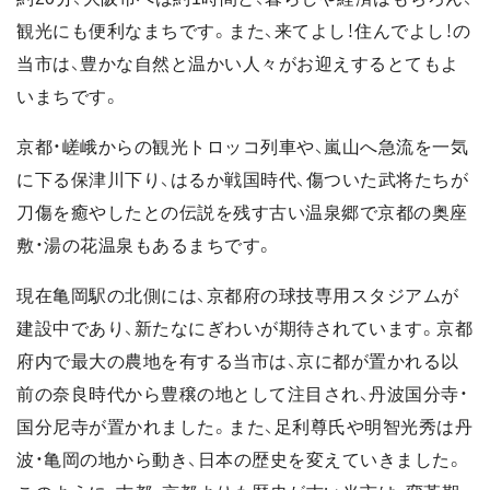
観光にも便利なまちです。また、来てよし！住んでよし！の
当市は、豊かな自然と温かい人々がお迎えするとてもよ
いまちです。
京都・嵯峨からの観光トロッコ列車や、嵐山へ急流を一気
に下る保津川下り、はるか戦国時代、傷ついた武将たちが
刀傷を癒やしたとの伝説を残す古い温泉郷で京都の奥座
敷・湯の花温泉もあるまちです。
現在亀岡駅の北側には、京都府の球技専用スタジアムが
建設中であり、新たなにぎわいが期待されています。京都
府内で最大の農地を有する当市は、京に都が置かれる以
前の奈良時代から豊穣の地として注目され、丹波国分寺・
国分尼寺が置かれました。また、足利尊氏や明智光秀は丹
波・亀岡の地から動き、日本の歴史を変えていきました。