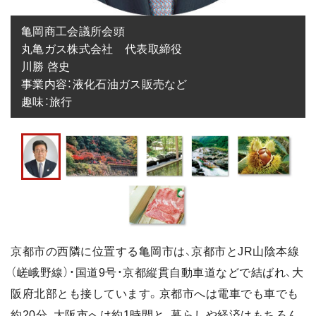
亀岡商工会議所会頭

丸亀ガス株式会社　代表取締役

川勝 啓史

事業内容：液化石油ガス販売など

趣味：旅行
京都市の西隣に位置する亀岡市は、京都市とJR山陰本線
（嵯峨野線）・国道9号・京都縦貫自動車道などで結ばれ、大
阪府北部とも接しています。京都市へは電車でも車でも
約20分、大阪市へは約1時間と、暮らしや経済はもちろん、