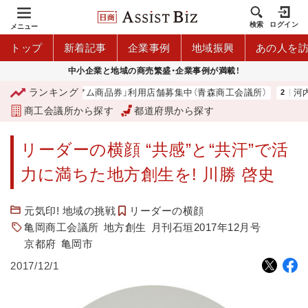
検索
ログイン
メニュー
トップ
新着記事
企業事例
地域振興
あの人を
中小企業と地域の商売繁盛・企業事例が満載！
ランキング
「青森市プレミアム商品券」利用店舗募集中（青森商工会議所）
河内 
商工会議所から探す
都道府県から探す
リーダーの横顔 “共感”と“共汗”で活
力に満ちた地方創生を! 川勝 啓史
元気印! 地域の挑戦
リーダーの横顔
亀岡商工会議所
地方創生
月刊石垣2017年12月号
京都府
亀岡市
2017/12/1