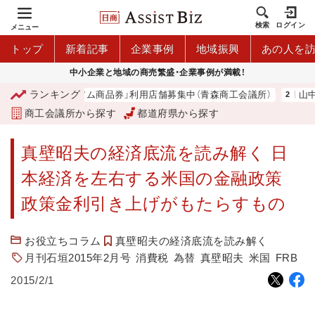
検索
ログイン
メニュー
トップ
新着記事
企業事例
地域振興
あの人を
中小企業と地域の商売繁盛・企業事例が満載！
ランキング
「青森市プレミアム商品券」利用店舗募集中（青森商工会議所）
山中伸
商工会議所から探す
都道府県から探す
真壁昭夫の経済底流を読み解く 日
本経済を左右する米国の金融政策
政策金利引き上げがもたらすもの
お役立ちコラム
真壁昭夫の経済底流を読み解く
月刊石垣2015年2月号
消費税
為替
真壁昭夫
米国
FRB
2015/2/1