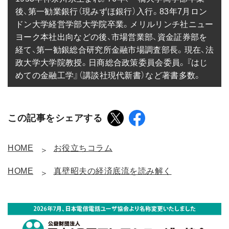
後、第一勧業銀行（現みずほ銀行）入行。83年7月ロン
ドン大学経営学部大学院卒業。メリルリンチ社ニュー
ヨーク本社出向などの後、市場営業部、資金証券部を
経て、第一勧銀総合研究所金融市場調査部長。現在、法
政大学大学院教授。日商総合政策委員会委員。『はじ
めての金融工学』（講談社現代新書）など著書多数。
この記事をシェアする
HOME
お役立ちコラム
HOME
真壁昭夫の経済底流を読み解く