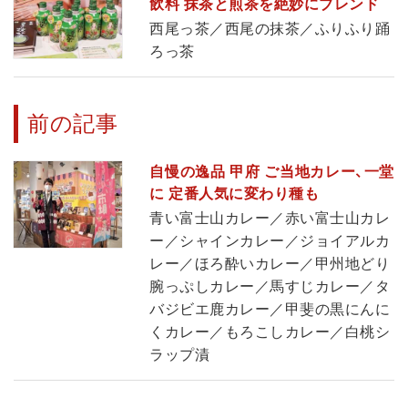
飲料 抹茶と煎茶を絶妙にブレンド
西尾っ茶／西尾の抹茶／ふりふり踊
ろっ茶
前の記事
自慢の逸品 甲府 ご当地カレー、一堂
に 定番人気に変わり種も
青い富士山カレー／赤い富士山カレ
ー／シャインカレー／ジョイアルカ
レー／ほろ酔いカレー／甲州地どり
腕っぷしカレー／馬すじカレー／タ
バジビエ鹿カレー／甲斐の黒にんに
くカレー／もろこしカレー／白桃シ
ラップ漬