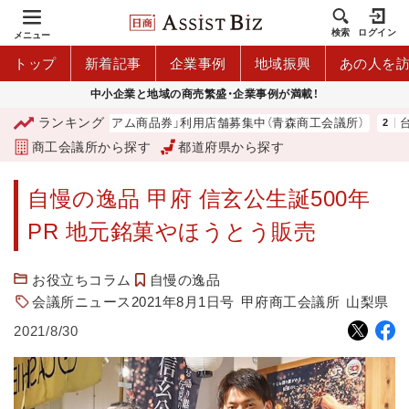
検索
ログイン
メニュー
トップ
新着記事
企業事例
地域振興
あの人を
中小企業と地域の商売繁盛・企業事例が満載！
ランキング
「青森市プレミアム商品券」利用店舗募集中（青森商工会議所）
台湾
商工会議所から探す
都道府県から探す
自慢の逸品 甲府 信玄公生誕500年
PR 地元銘菓やほうとう販売
お役立ちコラム
自慢の逸品
会議所ニュース2021年8月1日号
甲府商工会議所
山梨県
2021/8/30