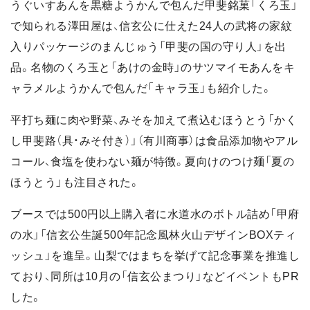
うぐいすあんを黒糖ようかんで包んだ甲斐銘菓「くろ玉」
で知られる澤田屋は、信玄公に仕えた24人の武将の家紋
入りパッケージのまんじゅう「甲斐の国の守り人」を出
品。名物のくろ玉と「あけの金時」のサツマイモあんをキ
ャラメルようかんで包んだ「キャラ玉」も紹介した。
平打ち麺に肉や野菜、みそを加えて煮込むほうとう「かく
し甲斐路（具・みそ付き）」（有川商事）は食品添加物やアル
コール、食塩を使わない麺が特徴。夏向けのつけ麺「夏の
ほうとう」も注目された。
ブースでは500円以上購入者に水道水のボトル詰め「甲府
の水」「信玄公生誕500年記念風林火山デザインBOXティ
ッシュ」を進呈。山梨ではまちを挙げて記念事業を推進し
ており、同所は10月の「信玄公まつり」などイベントもPR
した。