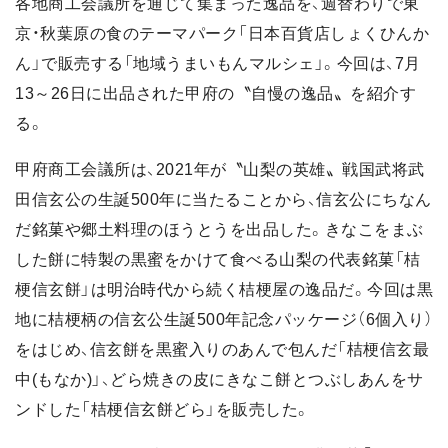
各地商工会議所を通じて集まった逸品を、週替わりで東
京・秋葉原の食のテーマパーク「日本百貨店しょくひんか
ん」で販売する「地域うまいもんマルシェ」。今回は、7月
13～26日に出品された甲府の〝自慢の逸品〟を紹介す
る。
甲府商工会議所は、2021年が〝山梨の英雄〟戦国武将武
田信玄公の生誕500年に当たることから、信玄公にちなん
だ銘菓や郷土料理のほうとうを出品した。きなこをまぶ
した餅に特製の黒蜜をかけて食べる山梨の代表銘菓「桔
梗信玄餅」は明治時代から続く桔梗屋の逸品だ。今回は黒
地に桔梗柄の信玄公生誕500年記念パッケージ（6個入り）
をはじめ、信玄餅を黒蜜入りのあんで包んだ「桔梗信玄最
中(もなか)」、どら焼きの皮にきなこ餅とつぶしあんをサ
ンドした「桔梗信玄餅どら」を販売した。