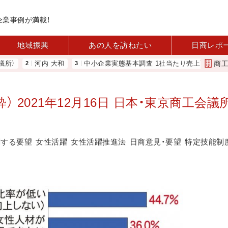
企業事例が満載！
地域振興
あの人を訪ねたい
日商レポ
商
河内 大和
中小企業実態基本調査 1社当たり売上高2.1億円に 中企
2021年12月16日 日本・東京商工会議
関する要望
女性活躍
女性活躍推進法
日商意見・要望
特定技能制