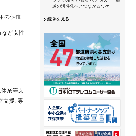
レンジ精神が親会へと波及し、地
域の活性化へとつながるワケ
用の促進
続きを見る
」など女性
児休業等支
グ支援、専