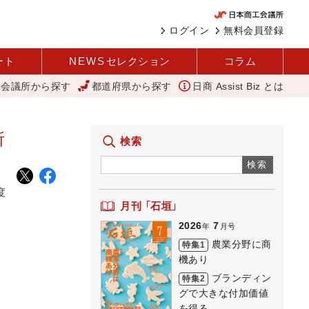
ログイン
無料会員登録
ート
NEWS
セレクション
コラム
工会議所から探す
都道府県から探す
日商 Assist Biz とは
庁
「あったらいいね」を商品化 視点を変えて壁を越える女性経営者 
所
検索
検索
度
月刊 「石垣」
2026
7
年
月号
農業分野に商
特集1
機あり
ブランディン
特集2
グで大きな付加価値
を得る