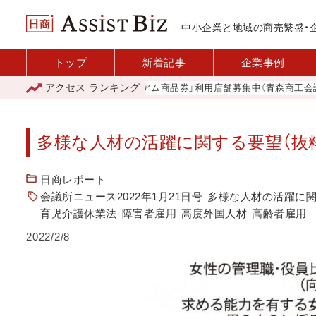
中小企業と地域の商売繁盛・
トップ
新着記事
企業事例
アクセス
ランキング
「青森市プレミアム商品券」利用店舗募集中（青森商工会議所）
多様な人材の活躍に関する要望（抜粋） 
日商レポート
会議所ニュース2022年1月21日号
多様な人材の活躍に
育児介護休業法
障害者雇用
高度外国人材
高齢者雇用
2022/2/8