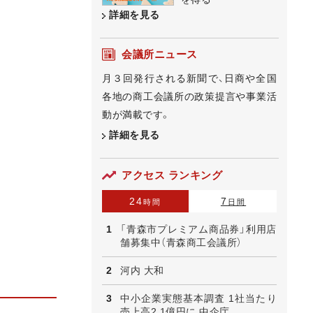
詳細を見る
会議所ニュース
月３回発行される新聞で、日商や全国
各地の商工会議所の政策提言や事業活
動が満載です。
詳細を見る
アクセス ランキング
24
7
時間
日間
「青森市プレミアム商品券」利用店
舗募集中（青森商工会議所）
河内 大和
中小企業実態基本調査 1社当たり
売上高2.1億円に 中企庁