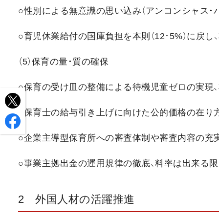
○性別による無意識の思い込み（アンコンシャス・
○育児休業給付の国庫負担を本則（12･5%）に戻
（5）保育の量・質の確保
○保育の受け皿の整備による待機児童ゼロの実現
○保育士の給与引き上げに向けた公的価格の在り
○企業主導型保育所への審査体制や審査内容の充実
○事業主拠出金の運用規律の徹底、料率は出来る
2 外国人材の活躍推進