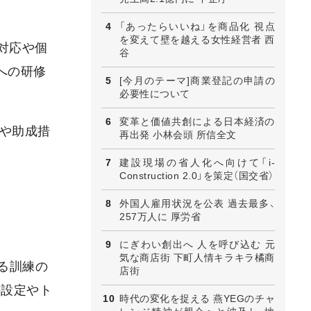
「あったらいいね」を商品化 視点
を変えて壁を越える女性経営者 西
対応や個
谷
への研修
[今月のテーマ]商業登記の申請の
必要性について
変革と価値共創による日本経済の
遇や助成措
再出発 小林会頭 所信全文
建設現場の省人化へ向けて「i-
Construction 2.0」を策定（国交省）
外国人雇用状況を公表 過去最多、
257万人に 厚労省
にぎわい創出へ 人を呼び込む 元
気な商店街 下町人情キラキラ橘商
る訓練の
店街
の設定やト
時代の変化を捉える 燕YEGのチャ