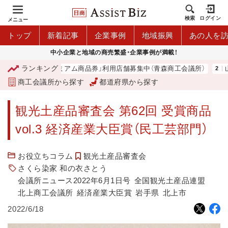
検索
ログイン
メニュー
トップ
新着記事
企業事例
地域振興
あの人を
中小企業と地域の商売繁盛・企業事例が満載！
ランキング
「青森市プレミアム商品券」利用店舗募集中（青森商工会議所）
山
商工会議所から探す
都道府県から探す
観光土産品審査会 第62回 受賞商品
vol.3 経済産業大臣賞（民工芸部門）
お役立ちコラム
観光土産品審査会
さくら染家 和の衣さとう
会議所ニュース2022年6月1日号
全国観光土産品連盟
北上商工会議所
経済産業大臣賞
岩手県
北上市
2022/6/18