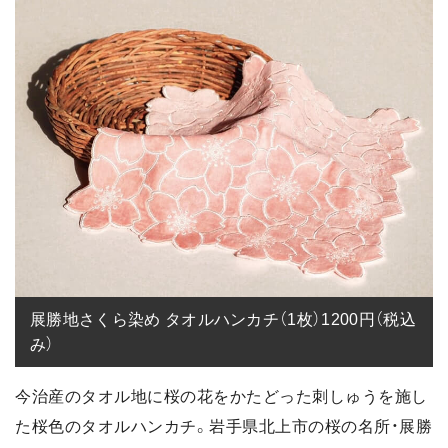
展勝地さくら染め タオルハンカチ（1枚）1200円（税込
み）
今治産のタオル地に桜の花をかたどった刺しゅうを施し
た桜色のタオルハンカチ。岩手県北上市の桜の名所・展勝