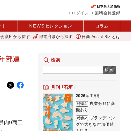
ログイン
無料会員登録
ート
NEWS
セレクション
コラム
工会議所から探す
都道府県から探す
日商 Assist Biz とは
可能性を秘めている 農業分野に商機あり REACT
「あったらいいね
青年部連
検索
検索
月刊 「石垣」
2026
7
年
月号
農業分野に商
特集1
機あり
ブランディン
特集2
県内9商工
グで大きな付加価値
を得る