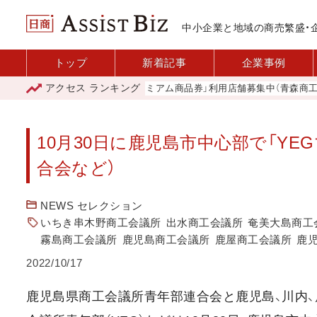
中小企業と地域の商売繁盛・
トップ
新着記事
企業事例
アクセス
ランキング
「青森市プレミアム商品券」利用店舗募集中（青森商工会議
10月30日に鹿児島市中心部で「Y
合会など）
NEWS セレクション
いちき串木野商工会議所
出水商工会議所
奄美大島商工
霧島商工会議所
鹿児島商工会議所
鹿屋商工会議所
鹿
2022/10/17
鹿児島県商工会議所青年部連合会と鹿児島、川内、鹿