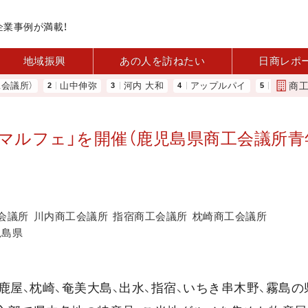
企業事例が満載！
地域振興
あの人を訪ねたい
日商レポ
商
所）
山中伸弥
河内 大和
アップルパイ
大地は大きな
EGマルフェ」を開催（鹿児島県商工会議所
会議所
川内商工会議所
指宿商工会議所
枕崎商工会議所
児島県
屋、枕崎、奄美大島、出水、指宿、いちき串木野、霧島の