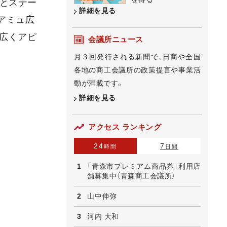
展とステー
詳細を見る
アミュ広
を広くアピ
会議所ニュース
月３回発行される新聞で、日商や全国
各地の商工会議所の政策提言や事業活
動が満載です。
詳細を見る
アクセス ランキング
24
7
時間
日間
「青森市プレミアム商品券」利用店
舗募集中（青森商工会議所）
山中伸弥
河内 大和