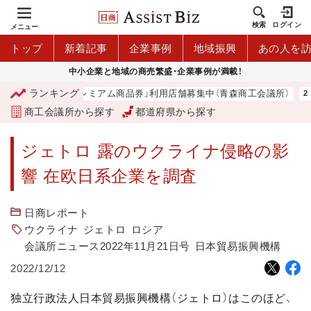
検索
ログイン
メニュー
トップ
新着記事
企業事例
地域振興
あの人を
中小企業と地域の商売繁盛・企業事例が満載！
ランキング
「青森市プレミアム商品券」利用店舗募集中（青森商工会議所）
商工会議所から探す
都道府県から探す
ジェトロ 露のウクライナ侵略の影
響 在欧日系企業を調査
日商レポート
ウクライナ
ジェトロ
ロシア
会議所ニュース2022年11月21日号
日本貿易振興機構
2022/12/12
独立行政法人日本貿易振興機構（ジェトロ）はこのほど、