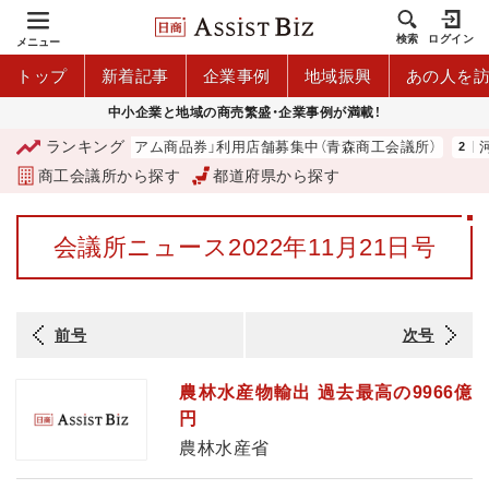
検索
ログイン
メニュー
トップ
新着記事
企業事例
地域振興
あの人を
中小企業と地域の商売繁盛・企業事例が満載！
ランキング
「青森市プレミアム商品券」利用店舗募集中（青森商工会議所）
河内
商工会議所から探す
都道府県から探す
会議所ニュース2022年11月21日号
前号
次号
農林水産物輸出 過去最高の9966億
円
農林水産省