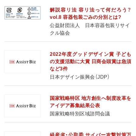
解説容リ法 容リ法って何だろう？
vol.8 容器包装ごみの分別とは?
公益財団法人 日本容器包装リサイ
クル協会
2022年度グッドデザイン賞 子ども
の支援活動に大賞 日商会頭賞は急須
など3件
日本デザイン振興会（JDP）
国家戦略特区 地方創生へ制度改革を
アイデア募集結果公表
国家戦略特別区域諮問会議
経産省・公取委 サイバー攻撃対策万