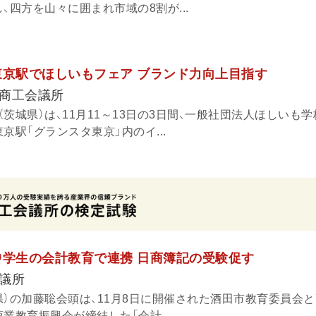
、四方を山々に囲まれ市域の8割が...
東京駅でほしいもフェア ブランド力向上目指す
商工会議所
茨城県）は、11月11～13日の3日間、一般社団法人ほしいも学
京駅「グランスタ東京」内のイ...
中学生の会計教育で連携 日商簿記の受験促す
議所
県）の加藤聡会頭は、11月8日に開催された酒田市教育委員会
業教育振興会が締結した「会計...