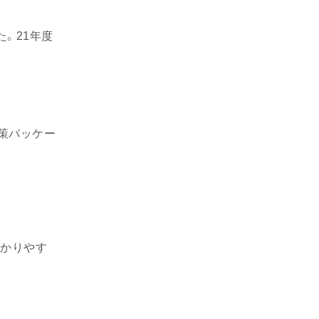
。21年度
策パッケー
分かりやす