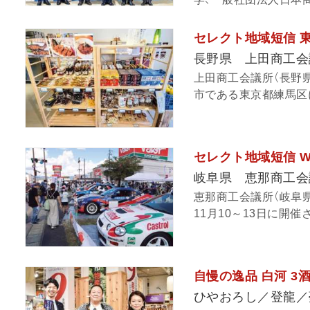
セレクト地域短信 
長野県 上田商工会
上田商工会議所（長野
市である東京都練馬区に
セレクト地域短信 
岐阜県 恵那商工会
恵那商工会議所（岐阜
11月10～13日に開催
自慢の逸品 白河 
ひやおろし／登龍／