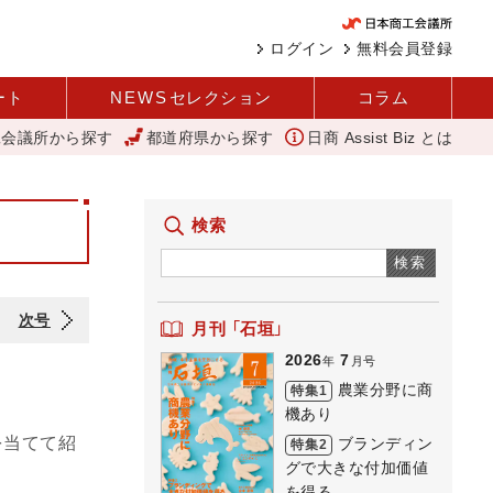
ログイン
無料会員登録
ート
NEWS
セレクション
コラム
工会議所から探す
都道府県から探す
日商 Assist Biz とは
 1社当たり売上高2.1億円に 中企庁
「あったらいいね」を商品化 
検索
検索
次号
月刊 「石垣」
2026
7
年
月号
農業分野に商
特集1
機あり
を当てて紹
ブランディン
特集2
グで大きな付加価値
を得る