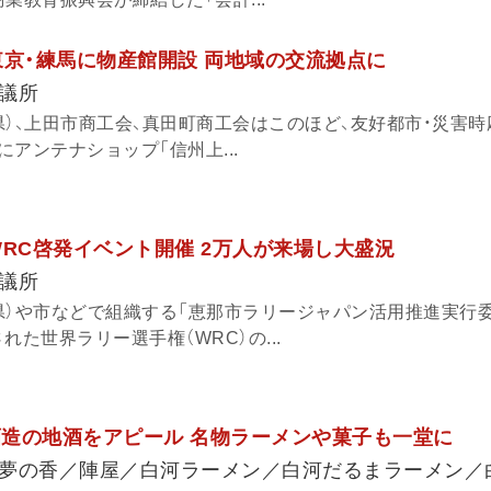
東京・練馬に物産館開設 両地域の交流拠点に
議所
県）、上田市商工会、真田町商工会はこのほど、友好都市・災害
アンテナショップ「信州上...
WRC啓発イベント開催 2万人が来場し大盛況
議所
県）や市などで組織する「恵那市ラリージャパン活用推進実行委
された世界ラリー選手権（WRC）の...
3酒造の地酒をアピール 名物ラーメンや菓子も一堂に
夢の香／陣屋／白河ラーメン／白河だるまラーメン／