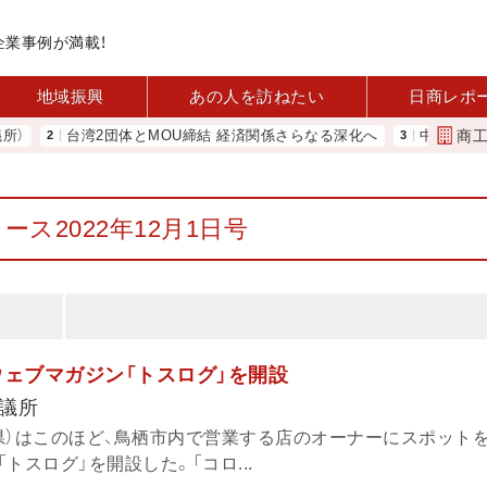
企業事例が満載！
地域振興
あの人を訪ねたい
日商レポ
商
台湾2団体とMOU締結 経済関係さらなる深化へ
中小企業実態基本調査
ース2022年12月1日号
ウェブマガジン「トスログ」を開設
議所
県）はこのほど、鳥栖市内で営業する店のオーナーにスポット
トスログ」を開設した。「コロ...