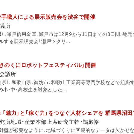
若手職人による展示販売会を渋谷で開催
議所
）、瀬戸信用金庫、瀬戸市は12月9から11日までの3日間、地
する展示販売会「瀬戸ツクリ...
「きのくにロボットフェスティバル」開催
会議所
山県）、和歌山県、御坊市、和歌山工業高等専門学校などで組織
の小・中・高校生を対象とした...
.32 「魅力」と「稼ぐ力」をつなぐ人材シェアを 群馬県沼田
究所地域・産業本部上席研究主幹・鵜殿裕
針盤が必要なように、地域づくりに客観的なデータは欠かせな