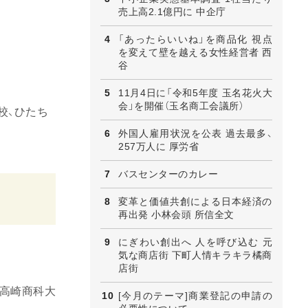
売上高2.1億円に 中企庁
「あったらいいね」を商品化 視点
を変えて壁を越える女性経営者 西
谷
11月4日に「令和5年度 玉名花火大
会」を開催（玉名商工会議所）
校、ひたち
外国人雇用状況を公表 過去最多、
257万人に 厚労省
バスセンターのカレー
変革と価値共創による日本経済の
再出発 小林会頭 所信全文
にぎわい創出へ 人を呼び込む 元
気な商店街 下町人情キラキラ橘商
店街
と高崎商科大
[今月のテーマ]商業登記の申請の