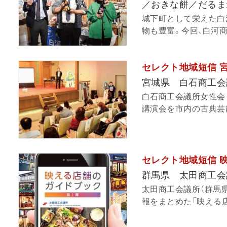
／おきな餅／だるま
城下町として栄えた白
物も豊富。今回、白河商
セレクト地域短信 
宮城県 白石商工会
白石商工会議所女性会（
講演会を市内の古典芸能
セレクト地域短信 
群馬県 太田商工会
太田商工会議所（群馬
報をまとめた「映える店舗