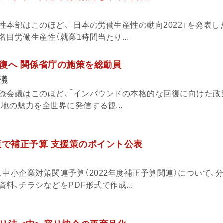
本部はこのほど、「日本の労働生産性の動向2022」を発表した
目労働生産性（就業1時間当たり...
復へ 関係省庁の施策を総動員
議
僚会議はこのほど、「インバウンドの本格的な回復に向けた政
地の魅力を全世界に発信する観...
策で補正予算 支援策のポイント公表
中小企業対策関連予算（2022年度補正予算関連）について、
料、チラシなどをPDF形式で作成...