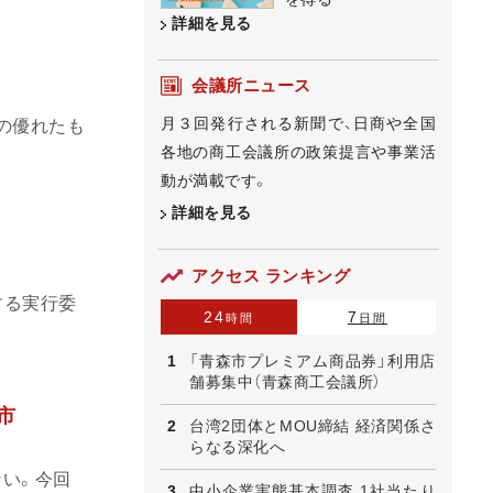
詳細を見る
会議所ニュース
月３回発行される新聞で、日商や全国
元の優れたも
各地の商工会議所の政策提言や事業活
動が満載です。
詳細を見る
アクセス ランキング
する実行委
24
7
時間
日間
「青森市プレミアム商品券」利用店
舗募集中（青森商工会議所）
市
台湾2団体とMOU締結 経済関係さ
らなる深化へ
い。今回
中小企業実態基本調査 1社当たり