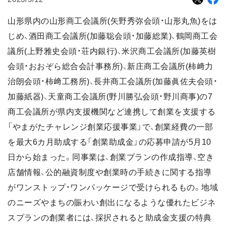
山形県内の山形商工会議所(矢野秀弥会頭・山形丸魚)をは
じめ、酒田商工会議所(加藤聡会頭・加藤総業)、鶴岡商工会
議所(上野雅史会頭・荘内銀行)、米沢商工会議所(加藤英樹
会頭・おおぞら総合会計事務所)、新庄商工会議所(柿﨑力
治朗会頭・柿﨑工務所)、長井商工会議所(加藤眞佐夫会頭・
加藤紙器)、天童商工会議所(野川勝弘会頭・野川商事)の7
商工会議所が県内支援機関など連携して創業を支援する
「やまがたチャレンジ創業応援事業」で、創業経費の一部
を最大6カ月助成する「創業助成金」の応募申請が5月10
日から始まった。同事業は、創業プランの作成指導、空き
店舗情報、公的融資制度や創業時の手続きに関する指導
がワンストップ・ワンパッケージで受けられるもの。地域
のニーズやまちの賑わい創出になるような優れたビジネ
スプランの創業者には、採択されると助成金支援の特典