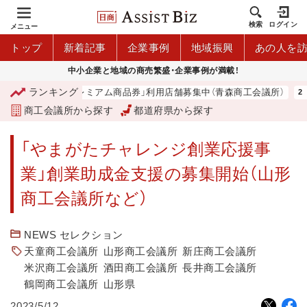
検索
ログイン
メニュー
トップ
新着記事
企業事例
地域振興
あの人を
中小企業と地域の商売繁盛・企業事例が満載！
ランキング
「青森市プレミアム商品券」利用店舗募集中（青森商工会議所）
商工会議所から探す
都道府県から探す
「やまがたチャレンジ創業応援事
業」創業助成金支援の募集開始（山形
商工会議所など）
NEWS セレクション
天童商工会議所
山形商工会議所
新庄商工会議所
米沢商工会議所
酒田商工会議所
長井商工会議所
鶴岡商工会議所
山形県
2023/5/12