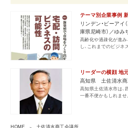
テーマ別企業事例 
リンデン・ビーアイ
庫県尼崎市）／ゆみ
高齢化や過疎化が進み
し、これまでのビジネス
リーダーの横顔 地
高知県 土佐清水商
高知県土佐清水市は、
一番不便かもしれません
HOME
土佐清水商工会議所