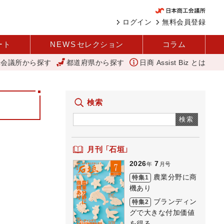
ログイン
無料会員登録
ート
NEWS
セレクション
コラム
工会議所から探す
都道府県から探す
日商 Assist Biz とは
にぎわい創出へ 人を呼び込む 元気な商店街 下町人情キラキラ橘商
検索
検索
月刊 「石垣」
2026
7
年
月号
農業分野に商
特集1
機あり
ブランディン
特集2
グで大きな付加価値
を得る