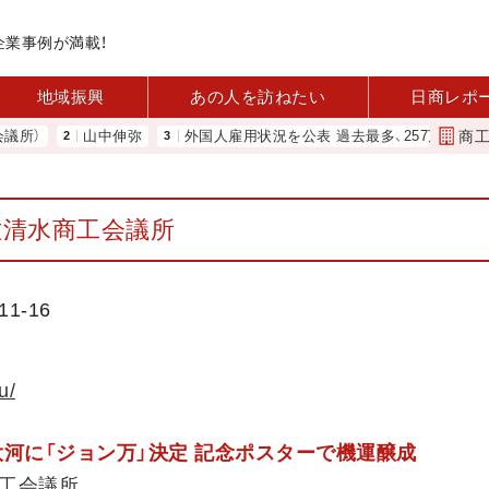
企業事例が満載！
地域振興
あの人を訪ねたい
日商レポ
商
）
山中伸弥
外国人雇用状況を公表 過去最多、257万人に 厚労省
佐清水商工会議所
1-16
u/
大河に「ジョン万」決定 記念ポスターで機運醸成
工会議所