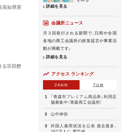
詳細を見る
現高知県実
会議所ニュース
月３回発行される新聞で、日商や全国
各地の商工会議所の政策提言や事業活
動が満載です。
詳細を見る
誇る宗田鰹
アクセス ランキング
24
7
時間
日間
「青森市プレミアム商品券」利用店
舗募集中（青森商工会議所）
山中伸弥
外国人雇用状況を公表 過去最多、
257万人に 厚労省