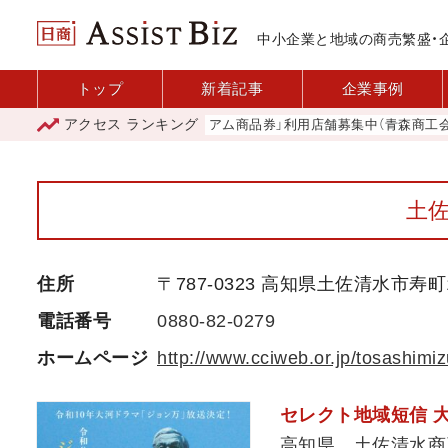
中小企業と地域の商売繁盛・
トップ
新着記事
企業事例
アクセス
ランキング
「青森市プレミアム商品券」利用店舗募集中（青森商工会議所
土
住所
〒787-0323 高知県土佐清水市寿町1
電話番号
0880-82-0279
ホームページ
http://www.cciweb.or.jp/tosashimiz
セレクト地域短信 
高知県 土佐清水商