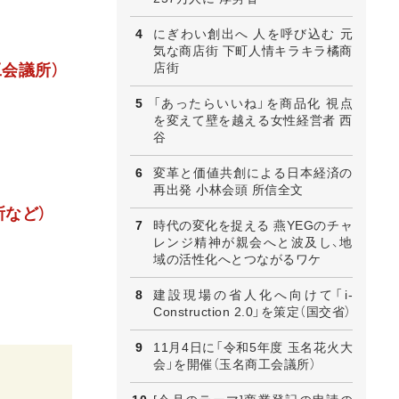
にぎわい創出へ 人を呼び込む 元
気な商店街 下町人情キラキラ橘商
店街
工会議所）
「あったらいいね」を商品化 視点
を変えて壁を越える女性経営者 西
谷
変革と価値共創による日本経済の
再出発 小林会頭 所信全文
など）
時代の変化を捉える 燕YEGのチャ
レンジ精神が親会へと波及し、地
域の活性化へとつながるワケ
建設現場の省人化へ向けて「i-
Construction 2.0」を策定（国交省）
11月4日に「令和5年度 玉名花火大
会」を開催（玉名商工会議所）