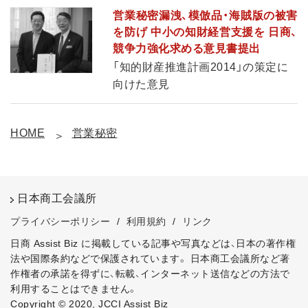
営業秘密漏洩、模倣品・海賊版の被害
を防げ 中小の知財経営支援を 日商、
競争力強化求める意見書提出
「知的財産推進計画2014」の策定に
向けた意見
HOME
営業秘密
日本商工会議所
プライバシーポリシー
/
利用規約
/
リンク
日商 Assist Biz に掲載している記事や写真などは、日本の著作権
法や国際条約などで保護されています。
日本商工会議所など著
作権者の承諾を得ずに、転載、インターネット送信などの方法で
利用することはできません。
Copyright © 2020, JCCI Assist Biz