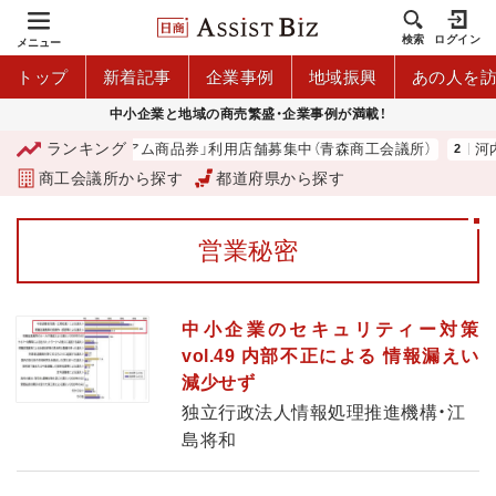
検索
ログイン
メニュー
トップ
新着記事
企業事例
地域振興
あの人を
中小企業と地域の商売繁盛・企業事例が満載！
ランキング
「青森市プレミアム商品券」利用店舗募集中（青森商工会議所）
河内 
商工会議所から探す
都道府県から探す
営業秘密
中小企業のセキュリティー対策
vol.49 内部不正による 情報漏えい
減少せず
独立行政法人情報処理推進機構・江
島将和