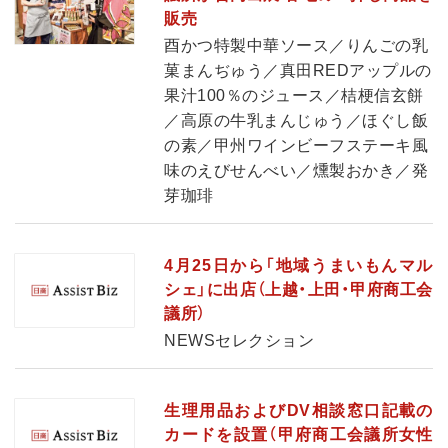
販売
酉かつ特製中華ソース／りんごの乳
菓まんぢゅう／真田REDアップルの
果汁100％のジュース／桔梗信玄餅
／高原の牛乳まんじゅう／ほぐし飯
の素／甲州ワインビーフステーキ風
味のえびせんべい／燻製おかき／発
芽珈琲
4月25日から「地域うまいもんマル
シェ」に出店（上越・上田・甲府商工会
議所）
NEWSセレクション
生理用品およびDV相談窓口記載の
カードを設置（甲府商工会議所女性