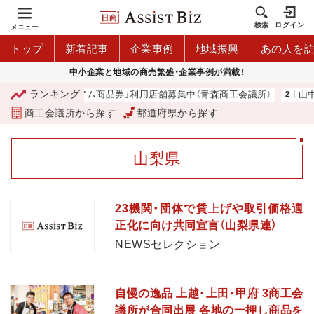
検索
ログイン
メニュー
トップ
新着記事
企業事例
地域振興
あの人を
中小企業と地域の商売繁盛・企業事例が満載！
ランキング
「青森市プレミアム商品券」利用店舗募集中（青森商工会議所）
山中伸
商工会議所から探す
都道府県から探す
山梨県
23機関・団体で賃上げや取引価格適
正化に向け共同宣言（山梨県連）
NEWSセレクション
自慢の逸品 上越・上田・甲府 3商工会
議所が合同出展 各地の一押し商品を