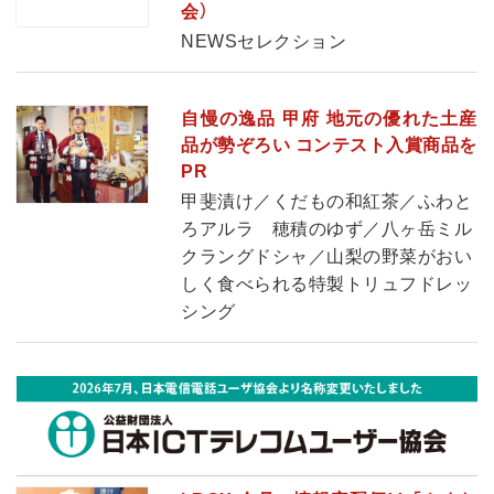
会）
NEWSセレクション
自慢の逸品 甲府 地元の優れた土産
品が勢ぞろい コンテスト入賞商品を
PR
甲斐漬け／くだもの和紅茶／ふわと
ろアルラ 穂積のゆず／八ヶ岳ミル
クラングドシャ／山梨の野菜がおい
しく食べられる特製トリュフドレッ
シング