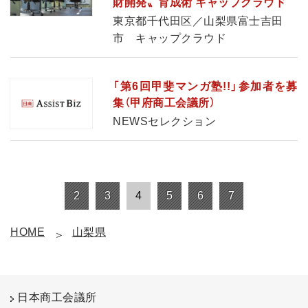
財開発〟育成術 キャップクラウド
東京都千代田区／山梨県富士吉田
市 キャップクラウド
「第6回甲斐マンガ塾!!」参加者を募
集（甲府商工会議所）
NEWSセレクション
2
3
4
5
6
7
HOME
山梨県
日本商工会議所