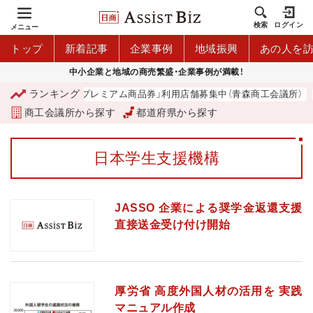
検索
ログイン
メニュー
トップ
新着記事
企業事例
地域振興
あの人を
中小企業と地域の商売繁盛・企業事例が満載！
ランキング
「青森市プレミアム商品券」利用店舗募集中（青森商工会議所）
商工会議所から探す
都道府県から探す
日本学生支援機構
JASSO 企業による奨学金返還支援
直接送金受け付け開始
厚労省 高度外国人材の活用を 実践
マニュアル作成