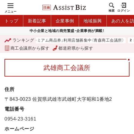
検索
ログイン
メニュー
トップ
新着記事
企業事例
地域振興
あの人を
中小企業と地域の商売繁盛・企業事例が満載！
ランキング
「青森市プレミアム商品券」利用店舗募集中（青森商工会議所）
商工会議所から探す
都道府県から探す
武雄商工会議所
住所
〒843-0023 佐賀県武雄市武雄町大字昭和1番地2
電話番号
0954-23-3161
ホームページ