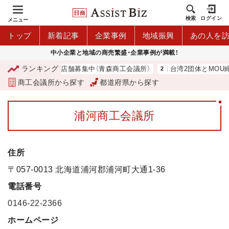
検索
ログイン
メニュー
トップ
新着記事
企業事例
地域振興
あの人を
中小企業と地域の商売繁盛・企業事例が満載！
ランキング
ミアム商品券」利用店舗募集中（青森商工会議所）
台湾2団体とMOU締
商工会議所から探す
都道府県から探す
浦河商工会議所
住所
〒057-0013 北海道浦河郡浦河町大通1-36
電話番号
0146-22-2366
ホームページ