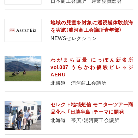
日本商工会議所 通常会員総会
地域の児童を対象に巡視艇体験航海
を実施（浦河商工会議所青年部）
NEWSセレクション
わがまち百景 にっぽん新名所
vol.007 うらかわ優駿ビレッジ
AERU
北海道 浦河商工会議所
セレクト地域短信 モニターツアー商
品化へ 「日勝半島」テーマに開発
北海道 帯広・浦河商工会議所