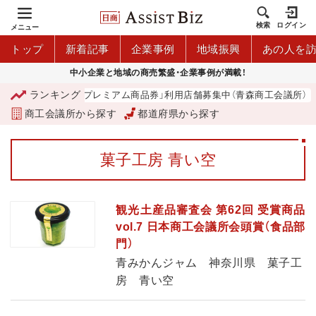
検索
ログイン
メニュー
トップ
新着記事
企業事例
地域振興
あの人を
中小企業と地域の商売繁盛・企業事例が満載！
ランキング
「青森市プレミアム商品券」利用店舗募集中（青森商工会議所）
商工会議所から探す
都道府県から探す
菓子工房 青い空
観光土産品審査会 第62回 受賞商品
vol.7 日本商工会議所会頭賞（食品部
門）
青みかんジャム 神奈川県 菓子工
房 青い空