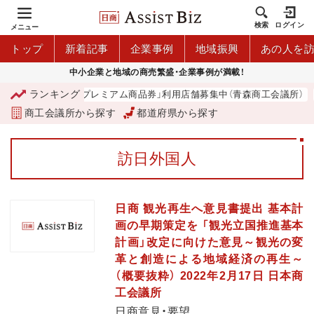
検索
ログイン
メニュー
トップ
新着記事
企業事例
地域振興
あの人を
中小企業と地域の商売繁盛・企業事例が満載！
ランキング
「青森市プレミアム商品券」利用店舗募集中（青森商工会議所）
商工会議所から探す
都道府県から探す
訪日外国人
日商 観光再生へ意見書提出 基本計
画の早期策定を 「観光立国推進基本
計画」改定に向けた意見～観光の変
革と創造による地域経済の再生～
（概要抜粋） 2022年2月17日 日本商
工会議所
日商意見・要望