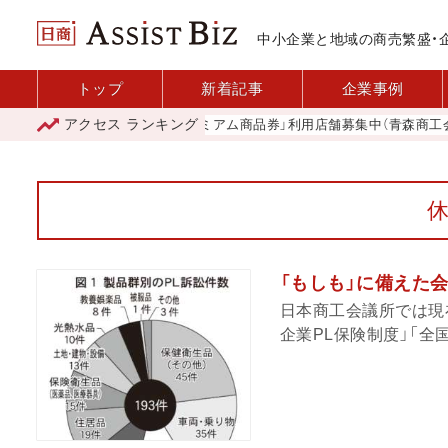
中小企業と地域の商売繁盛・
トップ
新着記事
企業事例
アクセス
ランキング
「青森市プレミアム商品券」利用店舗募集中（青森商工会議所
「もしも」に備えた
日本商工会議所では現
企業PL保険制度」「全国