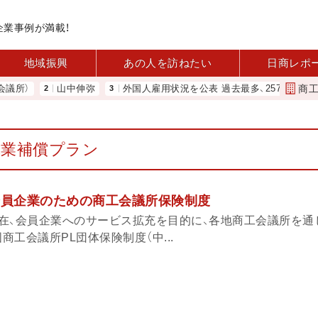
企業事例が満載！
地域振興
あの人を訪ねたい
日商レポ
商
）
山中伸弥
外国人雇用状況を公表 過去最多、257万人に 厚労
休業補償プラン
会員企業のための商工会議所保険制度
在、会員企業へのサービス拡充を目的に、各地商工会議所を通
商工会議所PL団体保険制度（中...