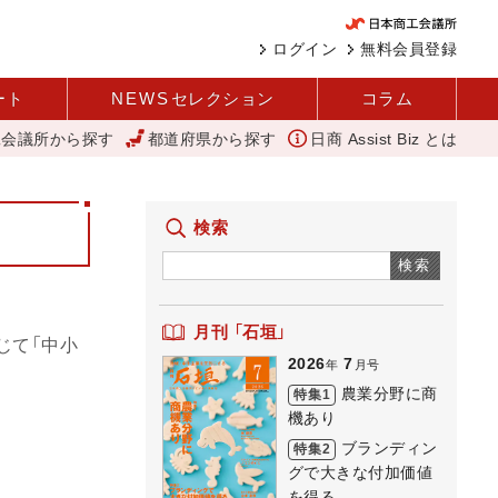
ログイン
無料会員登録
ート
NEWS
セレクション
コラム
工会議所から探す
都道府県から探す
日商 Assist Biz とは
省
にぎわい創出へ 人を呼び込む 元気な商店街 下町人情キラキラ橘商
検索
検索
月刊 「石垣」
じて「中小
2026
7
年
月号
農業分野に商
特集1
機あり
ブランディン
特集2
グで大きな付加価値
を得る