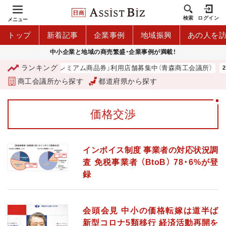
検索
ログイン
メニュー
トップ
新着記事
企業事例
地域振興
あの人を
中小企業と地域の商売繁盛・企業事例が満載！
ランキング
「青森市プレミアム商品券」利用店舗募集中（青森商工会議所）
商工会議所から探す
都道府県から探す
価格交渉
インボイス制度 事業者の対応状況調
査 免税事業者 （BtoB） 78・6%が登
録
会頭会見 中小の価格転嫁は道半ば
新型コロナ5類移行 経済活動再開を