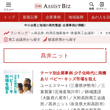
検索
ログイン
メニュー
トップ
新着記事
企業事例
地域振興
あの人を
中小企業と地域の商売繁盛・企業事例が満載！
ランキング
「青森市プレミアム商品券」利用店舗募集中（青森商工会議所）
大地
商工会議所から探す
都道府県から探す
髙井ニット
テーマ別企業事例 少子化時代に商機
あり ベビー・キッズ市場を狙え
ユーエスマート（三重県伊勢市）／三
葉製菓（北海道旭川市）／錦城護謨
（大阪府八尾市）／大和高田商工会議
所／髙井ニット（奈良県大和高田市）