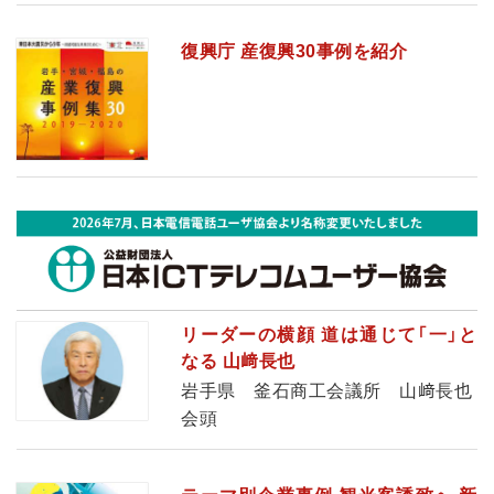
復興庁 産復興30事例を紹介
リーダーの横顔 道は通じて「一」と
なる 山﨑長也
岩手県 釜石商工会議所 山﨑長也
会頭