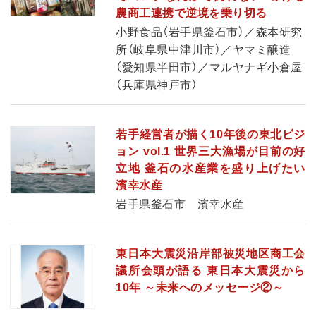
農商工連携で逆境を乗り切る
小野食品（岩手県釜石市）／森本研究
所（岐阜県中津川市）／ヤマミ醸造
（愛知県半田市）／マルヤナギ小倉屋
（兵庫県神戸市）
若手経営者が描く10年後の東北ビジ
ョン vol.1 世界三大漁場が目前の好
立地 釜石の水産業を盛り上げたい
濱幸水産
岩手県釜石市 濱幸水産
東日本大震災沿岸部被災地区商工会
議所会頭が語る 東日本大震災から
10年 ～未来へのメッセージ②～