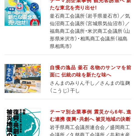
テーマ別企業事例 観光客誘致へ 新
たな東北を売り出せ!
釜石商工会議所（岩手県釜石市）／気
仙沼商工会議所（宮城県気仙沼市）／
福島商工会議所・米沢商工会議所（山
形県米沢市）・相馬商工会議所（福島
県相馬市）
自慢の逸品 釜石 名物のサンマを前
面に 伝統の味を新たな味へ
さんまのみりん干し／さんまの塩麹
（こうじ）干し
テーマ別企業事例 震災から6年、進
む連携 復興・共創へ 被災地域の決断
岩手県商工会議所連合会／盛岡商工
会議所／久慈商工会議所／共和水産