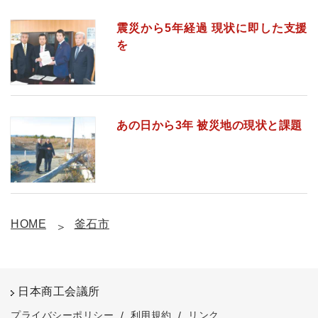
震災から5年経過 現状に即した支援
を
あの日から3年 被災地の現状と課題
HOME
釜石市
日本商工会議所
プライバシーポリシー
/
利用規約
/
リンク