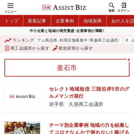
検索
ログイン
メニュー
トップ
新着記事
企業事例
地域振興
あの人を
中小企業と地域の商売繁盛・企業事例が満載！
ランキング
「青森市プレミアム商品券」利用店舗募集中（青森商工会議所）
山
商工会議所から探す
都道府県から探す
釜石市
セレクト地域短信 三陸沿岸5市のグ
ルメマンガ発行
岩手県 久慈商工会議所
テーマ別企業事例 地域の力を結集し
てコロナなんかで倒れない! 稼げる