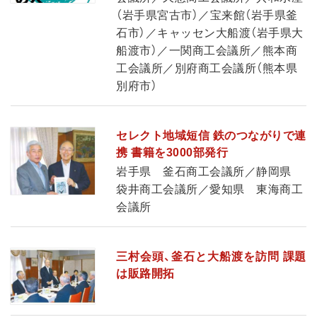
（岩手県宮古市）／宝来館（岩手県釜
石市）／キャッセン大船渡（岩手県大
船渡市）／一関商工会議所／熊本商
工会議所／別府商工会議所（熊本県
別府市）
セレクト地域短信 鉄のつながりで連
携 書籍を3000部発行
岩手県 釜石商工会議所／静岡県
袋井商工会議所／愛知県 東海商工
会議所
三村会頭、釜石と大船渡を訪問 課題
は販路開拓