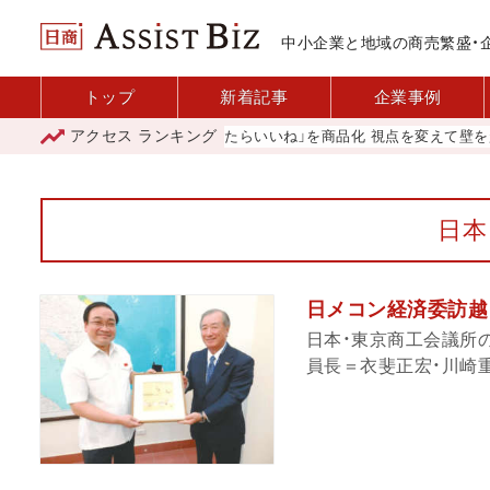
中小企業と地域の商売繁盛・
トップ
新着記事
企業事例
アクセス
ランキング
（玉名商工会議所）
「あったらいいね」を商品化 視点を変えて壁を越え
日本
日メコン経済委訪越
日本・東京商工会議所
員長＝衣斐正宏・川崎重工