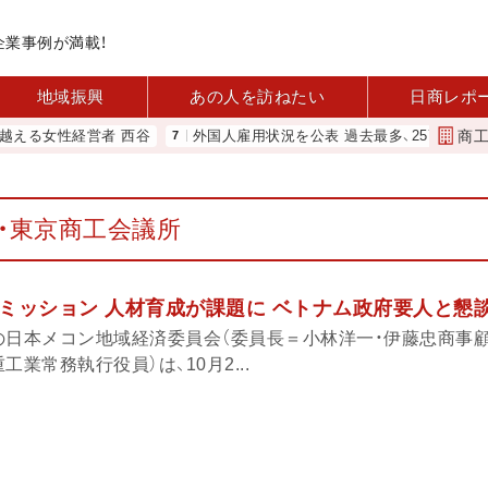
企業事例が満載！
地域振興
あの人を訪ねたい
日商レポ
商
る女性経営者 西谷
外国人雇用状況を公表 過去最多、257万人に 厚労
・東京商工会議所
ミッション 人材育成が課題に ベトナム政府要人と懇
の日本メコン地域経済委員会（委員長＝小林洋一・伊藤忠商事顧
業常務執行役員）は、10月2...