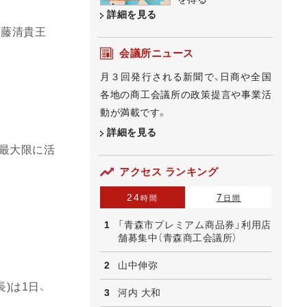
詳細を見る
進藤清貴王
会議所ニュース
月３回発行される新聞で、日商や全国
各地の商工会議所の政策提言や事業活
動が満載です。
詳細を見る
を最大限に活
アクセス ランキング
24
7
時間
日間
「青森市プレミアム商品券」利用店
舗募集中（青森商工会議所）
山中伸弥
)は1日、
河内 大和