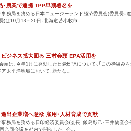
品・農業で連携 TPP早期署名を
が事務局を務める日本ニュージーランド経済委員会(委員長=
は10月18～20日、北海道苫小牧市...
ビジネス拡大図る 三村会頭 EPA活用を
会頭は、今年1月に発効した日豪EPAについて、「この枠組み
ア太平洋地域において、新たな...
 進出企業増へ意欲 雇用・人材育成で貢献
事務局を務める日印経済委員会(会長=飯島彰己・三井物産会長
回合同会議を都内で開催した。会...