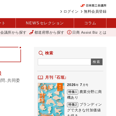
ログイン
無料会員登録
ート
NEWS
セレクション
コラム
工会議所から探す
都道府県から探す
日商 Assist Biz とは
省
バスセンターのカレー
建設現場の省人化へ向けて「i-Construct
検索
検索
談
月刊 「石垣」
問、共同委
2026
7
年
月号
農業分野に商
特集1
機あり
ブランディン
特集2
グで大きな付加価値
を得る