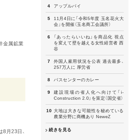
アップルパイ
11月4日に「令和5年度 玉名花火大
会」を開催（玉名商工会議所）
「あったらいいね」を商品化 視点
を変えて壁を越える女性経営者 西
井金属鉱業
谷
外国人雇用状況を公表 過去最多、
257万人に 厚労省
バスセンターのカレー
建設現場の省人化へ向けて「i-
Construction 2.0」を策定（国交省）
大地は大きな可能性を秘めている
農業分野に商機あり NeweZ
続きを見る
8月23日、