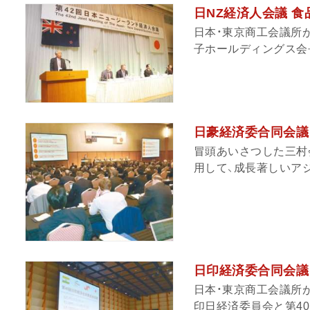
日NZ経済人会議 食
日本・東京商工会議所
子ホールディングス会長)
日豪経済委合同会議 
冒頭あいさつした三村
用して、成長著しいアジ
日印経済委合同会議
日本・東京商工会議所が
印日経済委員会と第40