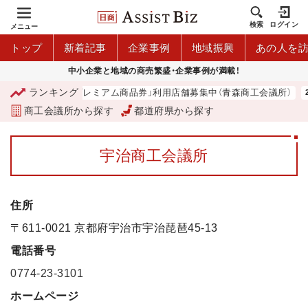
検索
ログイン
メニュー
トップ
新着記事
企業事例
地域振興
あの人を
中小企業と地域の商売繁盛・企業事例が満載！
ランキング
「青森市プレミアム商品券」利用店舗募集中（青森商工会議所）
商工会議所から探す
都道府県から探す
宇治商工会議所
住所
〒611-0021 京都府宇治市宇治琵琶45-13
電話番号
0774-23-3101
ホームページ