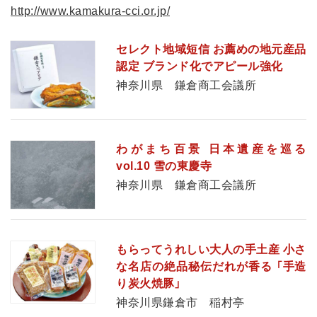
http://www.kamakura-cci.or.jp/
セレクト地域短信 お薦めの地元産品
認定 ブランド化でアピール強化
神奈川県 鎌倉商工会議所
わがまち百景 日本遺産を巡る
vol.10 雪の東慶寺
神奈川県 鎌倉商工会議所
もらってうれしい大人の手土産 小さ
な名店の絶品秘伝だれが香る 「手造
り炭火焼豚」
神奈川県鎌倉市 稲村亭