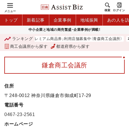
検索
ログイン
メニュー
トップ
新着記事
企業事例
地域振興
あの人を
中小企業と地域の商売繁盛・企業事例が満載！
ランキング
「青森市プレミアム商品券」利用店舗募集中（青森商工会議所）
商工会議所から探す
都道府県から探す
鎌倉商工会議所
住所
〒248-0012 神奈川県鎌倉市御成町17-29
電話番号
0467-23-2561
ホームページ