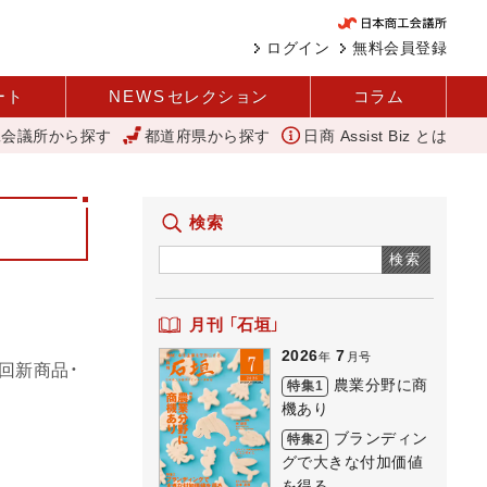
ログイン
無料会員登録
ート
NEWS
セレクション
コラム
工会議所から探す
都道府県から探す
日商 Assist Biz とは
農業分野に商機あり REACT
アップルパイ
外国人雇用状況を公
検索
検索
月刊 「石垣」
2026
7
年
月号
回新商品・
農業分野に商
特集1
機あり
ブランディン
特集2
グで大きな付加価値
を得る