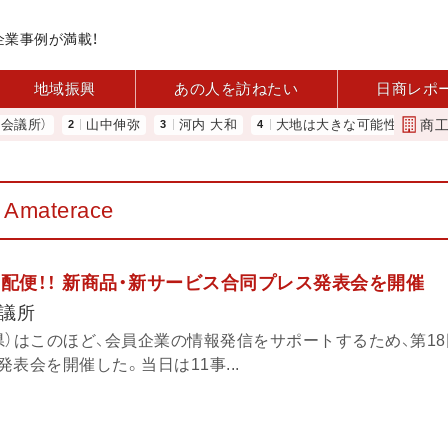
企業事例が満載！
地域振興
あの人を訪ねたい
日商レポ
商
所）
山中伸弥
河内 大和
大地は大きな可能性を秘めている 
Amaterace
報宅配便！！ 新商品・新サービス合同プレス発表会を開催
議所
）はこのほど、会員企業の情報発信をサポートするため、第18
表会を開催した。当日は11事...