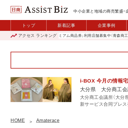
中小企業と地域の商売繁盛・
トップ
新着記事
企業事例
アクセス
ランキング
「青森市プレミアム商品券」利用店舗募集中（青森商工会議
i-BOX 今月の情
大分県 大分商工会
大分商工会議所（大分県
新サービス合同プレス発
HOME
Amaterace