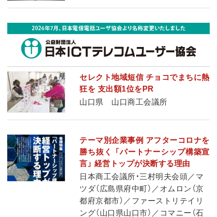
セレクト地域短信 チョコでまちに熱
狂を 支出額1位をPR
山口県 山口商工会議所
テーマ別企業事例 アフターコロナを
勝ち抜く 「パートナーシップ構築宣
言」 経営トップが決断する理由
日本商工会議所・三村明夫会頭／マ
ツダ（広島県府中町）／オムロン（京
都府京都市）／ファーストリテイリ
ング（山口県山口市）／コマニー（石