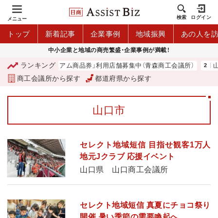
検索
ログイン
メニュー
トップ
新着記事
企業事例
地域振興
あの人を
中小企業と地域の商売繁盛・企業事例が満載！
ランキング
「青森市プレミアム商品券」利用店舗募集中（青森商工会議所）
山
商工会議所から探す
都道府県から探す
山口市
セレクト地域短信 目指せ観客1万人
地元Jクラブ 応援イベント
山口県 山口商工会議所
セレクト地域短信 真夏にチョコ祭り
開催 暑い季節の需要喚起へ