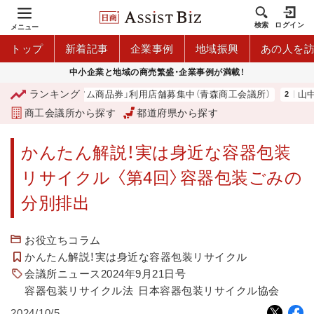
検索
ログイン
メニュー
トップ
新着記事
企業事例
地域振興
あの人を
中小企業と地域の商売繁盛・企業事例が満載！
ランキング
「青森市プレミアム商品券」利用店舗募集中（青森商工会議所）
山中伸
商工会議所から探す
都道府県から探す
かんたん解説！実は身近な容器包装
リサイクル 〈第4回〉容器包装ごみの
分別排出
お役立ちコラム
かんたん解説！実は身近な容器包装リサイクル
会議所ニュース2024年9月21日号
容器包装リサイクル法
日本容器包装リサイクル協会
2024/10/5