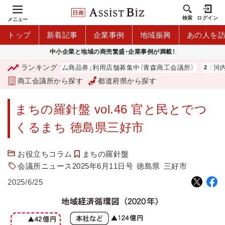
検索
ログイン
メニュー
トップ
新着記事
企業事例
地域振興
あの人を
中小企業と地域の商売繁盛・企業事例が満載！
ランキング
「青森市プレミアム商品券」利用店舗募集中（青森商工会議所）
河内 大
商工会議所から探す
都道府県から探す
まちの羅針盤 vol.46 官と民とでつ
くるまち 徳島県三好市
お役立ちコラム
まちの羅針盤
会議所ニュース2025年6月11日号
徳島県
三好市
2025/6/25