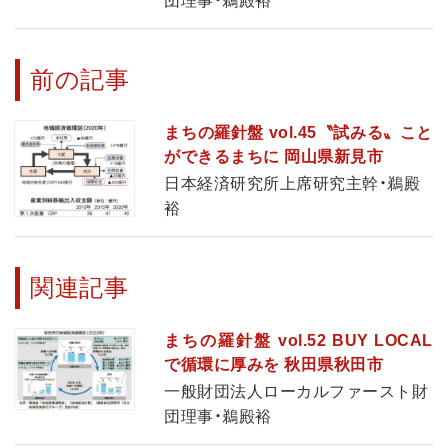
団理事・鵜殿裕
前の記事
まちの羅針盤 vol.45〝試みる〟こと
ができるまちに 岡山県新見市
日本経済研究所上席研究主幹・鵜殿
裕
関連記事
まちの羅針盤 vol.52 BUY LOCAL
で循環に厚みを 秋田県秋田市
一般財団法人ローカルファースト財
団理事・鵜殿裕