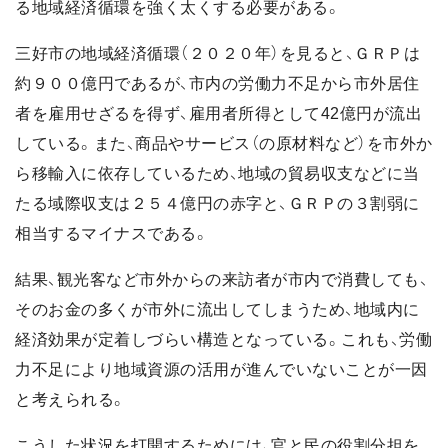
る地域経済循環を強く太くする必要がある。
三好市の地域経済循環（２０２０年）を見ると、ＧＲＰは
約９００億円であるが、市内の労働力不足から市外居住
者を雇用せざるを得ず、雇用者所得として42億円が流出
している。また、商品やサービス（の原材料など）を市外か
ら移輸入に依存しているため、地域の貿易収支などに当
たる域際収支は２５４億円の赤字と、ＧＲＰの３割弱に
相当するマイナスである。
結果、観光客など市外からの来訪者が市内で消費しても、
そのお金の多くが市外に流出してしまうため、地域内に
経済効果が定着しづらい構造となっている。これも、労働
力不足により地域資源の活用が進んでいないことが一因
と考えられる。
こうした状況を打開するためには、官と民の役割分担を