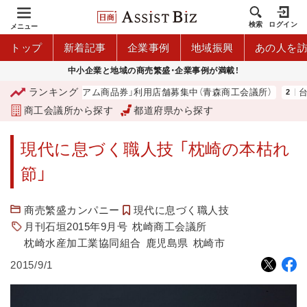
検索
ログイン
メニュー
トップ
新着記事
企業事例
地域振興
あの人を
中小企業と地域の商売繁盛・企業事例が満載！
ランキング
「青森市プレミアム商品券」利用店舗募集中（青森商工会議所）
台湾
商工会議所から探す
都道府県から探す
現代に息づく職人技 「枕崎の本枯れ
節」
商売繁盛カンパニー
現代に息づく職人技
月刊石垣2015年9月号
枕崎商工会議所
枕崎水産加工業協同組合
鹿児島県
枕崎市
2015/9/1