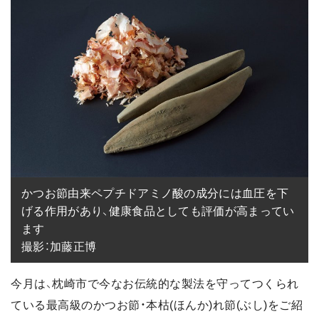
かつお節由来ペプチドアミノ酸の成分には血圧を下
げる作用があり、健康食品としても評価が高まってい
ます

撮影：加藤正博
今月は、枕崎市で今なお伝統的な製法を守ってつくられ
ている最高級のかつお節・本枯(ほんか)れ節(ぶし)をご紹