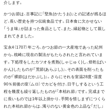
介します。
かつお節は、古事記に「堅魚(かたうお)」との記述が残るほ
ど、長い歴史を持つ伝統食品です。日本食に欠かせない
「うま味」が詰まった食品として、また、縁起物として親し
まれてきました。
宝永4（1707）年ごろ、かつお節の一大産地であった紀州
から、枕崎に現在の製法がもたらされたと言われていま
す。下処理をしたカツオを煮熟(しゃじゅく)し、焙乾(ばい
かん)したものが「荒節(あらぶし)」、その表面を削ったも
のが「裸節(はだかぶし)」。さらにそれを室温28度・湿度
90％前後の室（ムロ）でカビを付け、日干しするという工
程を幾度も繰り返したものが「本枯れ節」です。完成まで
に長いものでは1年以上掛かり、手間を惜しまずにつくら
れた本枯れ節からは、濁りのない黄金色の上品な「だし」