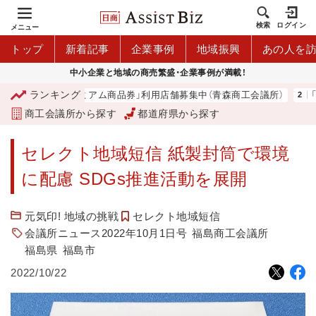
検索
ログイン
メニュー
トップ
新着記事
企業事例
地域振興
あの人を
中小企業と地域の商売繁盛・企業事例が満載！
ランキング
「青森市プレミアム商品券」利用店舗募集中（青森商工会議所）
「
商工会議所から探す
都道府県から探す
セレクト地域短信 紙製封筒で環境
に配慮 SDGs推進活動を展開
元気印! 地域の挑戦
セレクト地域短信
会議所ニュース2022年10月1日号
福島商工会議所
福島県
福島市
2022/10/22