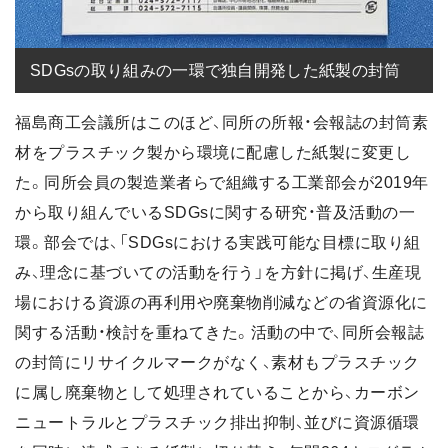
SDGsの取り組みの一環で独自開発した紙製の封筒
福島商工会議所はこのほど、同所の所報・会報誌の封筒素
材をプラスチック製から環境に配慮した紙製に変更し
た。同所会員の製造業者らで組織する工業部会が2019年
から取り組んでいるSDGsに関する研究・普及活動の一
環。部会では、「SDGsにおける実践可能な目標に取り組
み、理念に基づいての活動を行う」を方針に掲げ、生産現
場における資源の再利用や廃棄物削減などの省資源化に
関する活動・検討を重ねてきた。活動の中で、同所会報誌
の封筒にリサイクルマークがなく、素材もプラスチック
に属し廃棄物として処理されていることから、カーボン
ニュートラルとプラスチック排出抑制、並びに資源循環