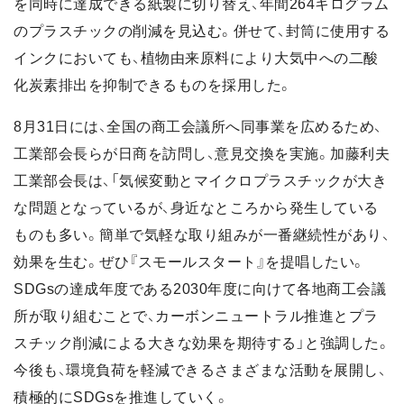
を同時に達成できる紙製に切り替え、年間264キログラム
のプラスチックの削減を見込む。併せて、封筒に使用する
インクにおいても、植物由来原料により大気中への二酸
化炭素排出を抑制できるものを採用した。
8月31日には、全国の商工会議所へ同事業を広めるため、
工業部会長らが日商を訪問し、意見交換を実施。加藤利夫
工業部会長は、「気候変動とマイクロプラスチックが大き
な問題となっているが、身近なところから発生している
ものも多い。簡単で気軽な取り組みが一番継続性があり、
効果を生む。ぜひ『スモールスタート』を提唱したい。
SDGsの達成年度である2030年度に向けて各地商工会議
所が取り組むことで、カーボンニュートラル推進とプラ
スチック削減による大きな効果を期待する」と強調した。
今後も、環境負荷を軽減できるさまざまな活動を展開し、
積極的にSDGsを推進していく。