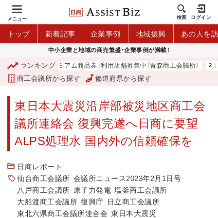
検索
ログイン
メニュー
トップ
新着記事
企業事例
地域振興
あの人を
中小企業と地域の商売繁盛・企業事例が満載！
ランキング
「青森市プレミアム商品券」利用店舗募集中（青森商工会議所）
台
商工会議所から探す
都道府県から探す
東日本大震災沿岸部被災地区商工会
議所連絡会 復興完遂へ日商に要望
ALPS処理水 国内外の信頼確保を
日商レポート
仙台商工会議所
会議所ニュース2023年2月1日号
八戸商工会議所
原子力発電
塩釜商工会議所
大船渡商工会議所
復興庁
日立商工会議所
東北六県商工会議所連合会
東日本大震災