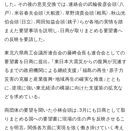
した。その後の意見交換では、連絡会の武輪俊彦会頭（八
戸）、米谷春夫会頭（大船渡）、草野清貴会頭（相馬）、秋山光
伯会頭（日立）、岡田知益会頭（銚子）らが各地の実情を踏
まえた要望事項を説明し、日商が取りまとめる要望書へ
の反映を要請した。
東北六県商工会議所連合会の藤﨑会長も連合会としての
要望書を日商に提出。「東日本大震災からの復興が完遂す
るまでの政府機関による継続支援」「福島の再生・原子力
災害の克服と産業復興・地域再生の確実な推進」ととも
に、逆境に強い東北経済の構築に向けた支援策の拡充な
どを求めている。
両団体の要望を聞いた小林会頭は、3月にも日商として取
りまとめる国への要望書に現場の生の声を反映させるこ
とを明言。関係各方面に実現を強く働き掛けていく考え