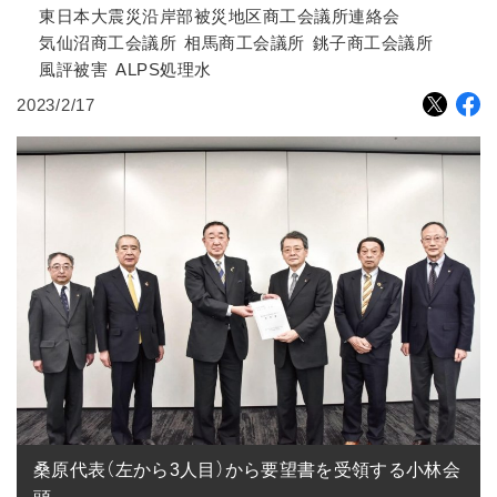
東日本大震災沿岸部被災地区商工会議所連絡会
気仙沼商工会議所
相馬商工会議所
銚子商工会議所
風評被害
ALPS処理水
2023/2/17
桑原代表（左から3人目）から要望書を受領する小林会