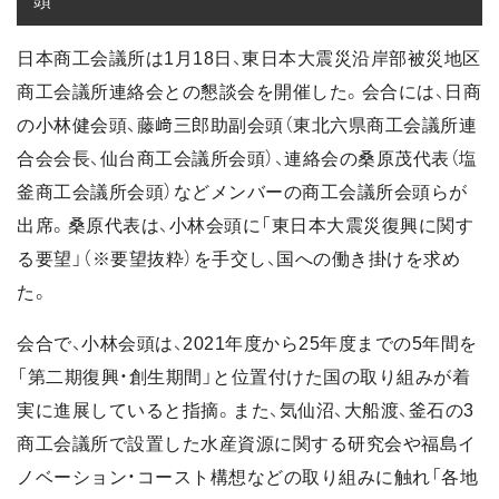
頭
日本商工会議所は1月18日、東日本大震災沿岸部被災地区
商工会議所連絡会との懇談会を開催した。会合には、日商
の小林健会頭、藤﨑三郎助副会頭（東北六県商工会議所連
合会会長、仙台商工会議所会頭）、連絡会の桑原茂代表（塩
釜商工会議所会頭）などメンバーの商工会議所会頭らが
出席。桑原代表は、小林会頭に「東日本大震災復興に関す
る要望」（※要望抜粋）を手交し、国への働き掛けを求め
た。
会合で、小林会頭は、2021年度から25年度までの5年間を
「第二期復興・創生期間」と位置付けた国の取り組みが着
実に進展していると指摘。また、気仙沼、大船渡、釜石の3
商工会議所で設置した水産資源に関する研究会や福島イ
ノベーション・コースト構想などの取り組みに触れ「各地