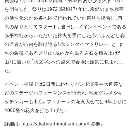
員会は7月15、16日の2日間、「第52回あかびら火まつり」
を開催した。祭りは1972（昭和47）年に、炭鉱のまち赤平
の活性化のため各地区で行われていた祭りを統合し、市
民の祭りとしてスタート。当日は、メインイベントである
赤平神社からいただいた神火を手にした赤いふんどし姿
の若者が市内を駆け巡る「赤フンタイマツリレー」と、ま
ちの象徴であるズリ山（坑内から出る岩石を積み上げた
山）に描いた「火文字」への点火で会場は熱気に包まれま
た。
イベント会場では2日間にわたりバンド演奏や大道芸な
どのステージパフォーマンスが行われ、地元グルメやキ
ッチンカーも出店。フィナーレの花火大会では4年ぶりに
4000発の花火を打ち上げた。
詳細は、
https://akabira-himatsuri.com/
を参照。