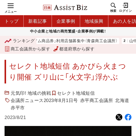
検索
ログイン
メニュー
トップ
新着記事
企業事例
地域振興
あの人を
中小企業と地域の商売繁盛・企業事例が満載！
ランキング
「青森市プレミアム商品券」利用店舗募集中（青森商工会議所）
山中
商工会議所から探す
都道府県から探す
セレクト地域短信 あかびら火まつ
り開催 ズリ山に「火文字」浮かぶ
元気印! 地域の挑戦
セレクト地域短信
会議所ニュース2023年8月1日号
赤平商工会議所
北海道
赤平市
2023/8/21