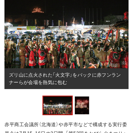
ズリ山に点火された「火文字」をバックに赤フンラン
ナーらが会場を熱気に包む
赤平商工会議所（北海道）や赤平市などで構成する実行委