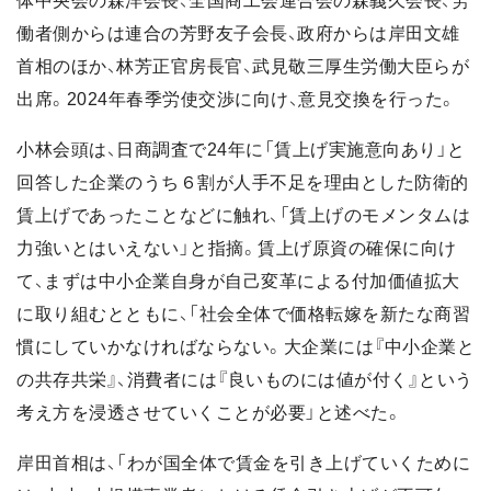
体中央会の森洋会長、全国商工会連合会の森義久会長、労
働者側からは連合の芳野友子会長、政府からは岸田文雄
首相のほか、林芳正官房長官、武見敬三厚生労働大臣らが
出席。2024年春季労使交渉に向け、意見交換を行った。
小林会頭は、日商調査で24年に「賃上げ実施意向あり」と
回答した企業のうち６割が人手不足を理由とした防衛的
賃上げであったことなどに触れ、「賃上げのモメンタムは
力強いとはいえない」と指摘。賃上げ原資の確保に向け
て、まずは中小企業自身が自己変革による付加価値拡大
に取り組むとともに、「社会全体で価格転嫁を新たな商習
慣にしていかなければならない。大企業には『中小企業と
の共存共栄』、消費者には『良いものには値が付く』という
考え方を浸透させていくことが必要」と述べた。
岸田首相は、「わが国全体で賃金を引き上げていくために