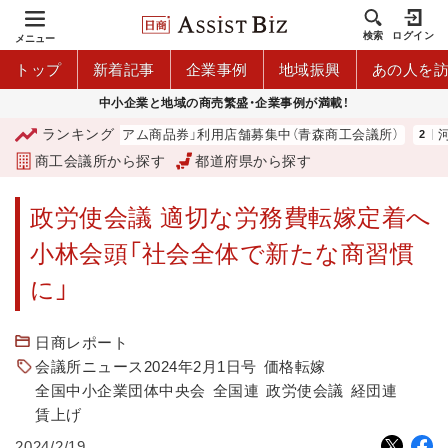
検索
ログイン
メニュー
トップ
新着記事
企業事例
地域振興
あの人を
中小企業と地域の商売繁盛・企業事例が満載！
ランキング
「青森市プレミアム商品券」利用店舗募集中（青森商工会議所）
河内
商工会議所から探す
都道府県から探す
政労使会議 適切な労務費転嫁定着へ
小林会頭「社会全体で新たな商習慣
に」
日商レポート
会議所ニュース2024年2月1日号
価格転嫁
全国中小企業団体中央会
全国連
政労使会議
経団連
賃上げ
2024/2/19