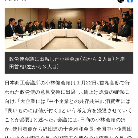
政労使会議に出席した小林会頭（右から２人目）と岸
田首相（左から３人目）
日本商工会議所の小林健会頭は１月22日、首相官邸で行
われた政労使の意見交換に出席し、賃上げ原資の確保に
向け、「大企業には『中小企業との共存共栄』、消費者には
『良いものには値が付く』という考え方を浸透させていく
ことが必要」と述べた。会議には、日商の小林会頭のほ
か、使用者側から経団連の十倉雅和会長、全国中小企業団