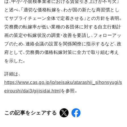
は、中小・小規模事業者における賃金引き上げが不可欠」
と述べ、「適切な価格転嫁を、わが国の新たな商習慣とし
てサプライチェーン全体で定着させる」との方針を表明。
労務費の転嫁率が低い業種の各団体に対する自主行動計
画の策定や転嫁状況の調査・改善を要請し、フォローアッ
プのため、連絡会議の設置を関係閣僚に指示するなど、政
府として、労務費の価格転嫁対策に全力で取り組む考え
を示した。
詳細は、
https://www.cas.go.jp/jp/seisaku/atarashii_sihonsyugi/s
eiroushi/dai3/gijisidai.html
を参照。
この記事をシェアする