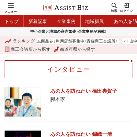
検索
ログイン
メニュー
トップ
新着記事
企業事例
地域振興
あの人を
中小企業と地域の商売繁盛・企業事例が満載！
ランキング
「青森市プレミアム商品券」利用店舗募集中（青森商工会議所）
山中伸
商工会議所から探す
都道府県から探す
インタビュー
あの人を訪ねたい 橋田壽賀子
脚本家
あの人を訪ねたい 錦織一清