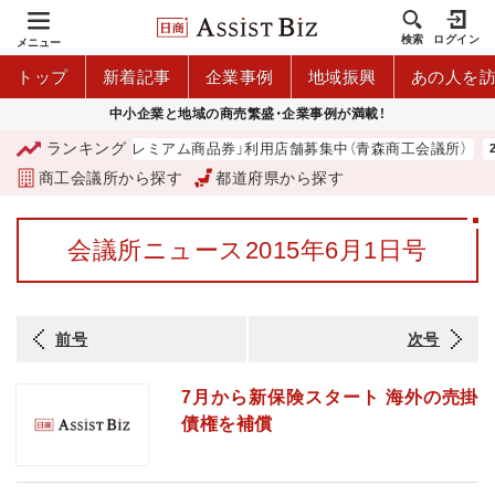
検索
ログイン
メニュー
トップ
新着記事
企業事例
地域振興
あの人を
中小企業と地域の商売繁盛・企業事例が満載！
ランキング
「青森市プレミアム商品券」利用店舗募集中（青森商工会議所）
商工会議所から探す
都道府県から探す
会議所ニュース2015年6月1日号
前号
次号
7月から新保険スタート 海外の売掛
債権を補償