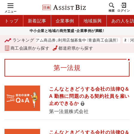
検索
ログイン
メニュー
トップ
新着記事
企業事例
地域振興
あの人を
中小企業と地域の商売繁盛・企業事例が満載！
ランキング
「青森市プレミアム商品券」利用店舗募集中（青森商工会議所）
河内
商工会議所から探す
都道府県から探す
第一法規
こんなときどうする会社の法律Q＆
A 勤務に問題のある契約社員を雇い
止めできるか
第一法規株式会社
こんなときどうする会社の法律Q＆