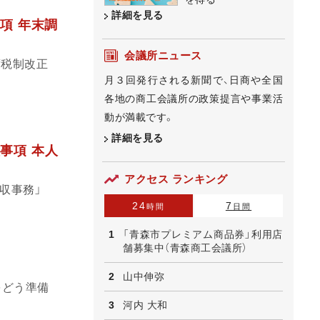
詳細を見る
項 年末調
会議所ニュース
度税制改正
月３回発行される新聞で、日商や全国
各地の商工会議所の政策提言や事業活
動が満載です。
詳細を見る
事項 本人
アクセス ランキング
収事務」
24
7
時間
日間
「青森市プレミアム商品券」利用店
舗募集中（青森商工会議所）
山中伸弥
をどう準備
河内 大和