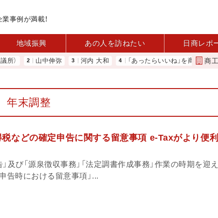
企業事例が満載！
地域振興
あの人を訪ねたい
日商レポ
商
）
山中伸弥
河内 大和
「あったらいいね」を商品化 視点を
年末調整
税などの確定申告に関する留意事項 e-Taxがより便利
告」及び「源泉徴収事務」「法定調書作成事務」作業の時期を迎
申告時における留意事項」...