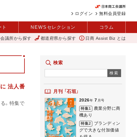
ログイン
無料会員登録
ート
NEWS
セレクション
コラム
工会議所から探す
都道府県から探す
日商 Assist Biz とは
変えて壁を越える女性経営者 西谷
バスセンターのカレー
大地は
検索
検索
に 法人番
月刊 「石垣」
2026
7
年
月号
える。特集で
農業分野に商
特集1
機あり
ブランディン
特集2
グで大きな付加価値
を得る