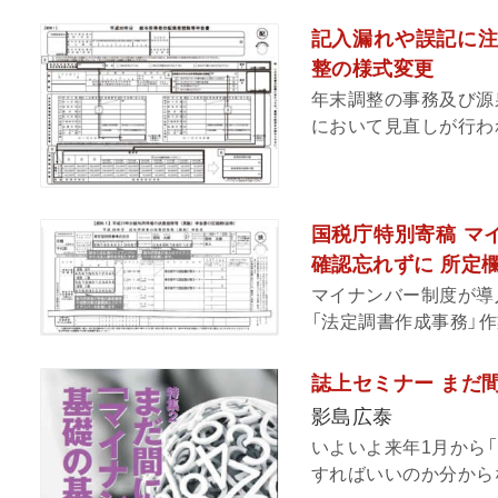
記入漏れや誤記に注
整の様式変更
年末調整の事務及び源
において見直しが行われ
国税庁特別寄稿 マ
確認忘れずに 所定
マイナンバー制度が導
「法定調書作成事務」作
誌上セミナー まだ
影島広泰
いよいよ来年1月から
すればいいのか分からな