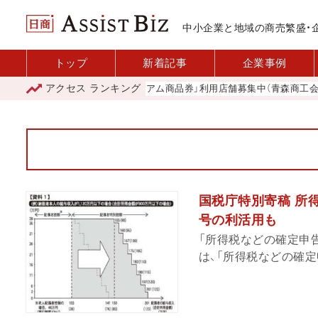
中小企業と地域の商売繁盛・
トップ
新着記事
企業事例
アクセス
ランキング
「青森市プレミアム商品券」利用店舗募集中（青森商工会議所
国税庁特別寄稿 所得
号の利活用も
「所得税などの確定申
は、「所得税などの確定