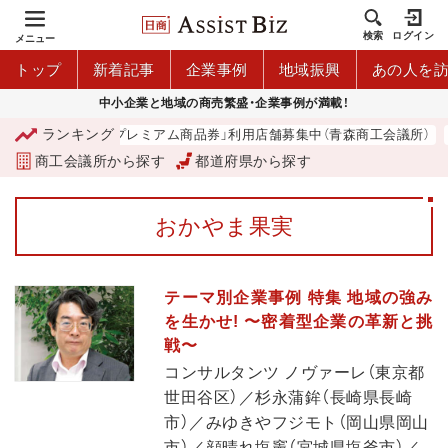
検索
ログイン
メニュー
トップ
新着記事
企業事例
地域振興
あの人を
中小企業と地域の商売繁盛・企業事例が満載！
ランキング
「青森市プレミアム商品券」利用店舗募集中（青森商工会議所）
商工会議所から探す
都道府県から探す
おかやま果実
テーマ別企業事例 特集 地域の強み
を生かせ! 〜密着型企業の革新と挑
戦〜
コンサルタンツ ノヴァーレ（東京都
世田谷区）／杉永蒲鉾（長崎県長崎
市）／みゆきやフジモト（岡山県岡山
市）／顔晴れ塩竈（宮城県塩釜市）／