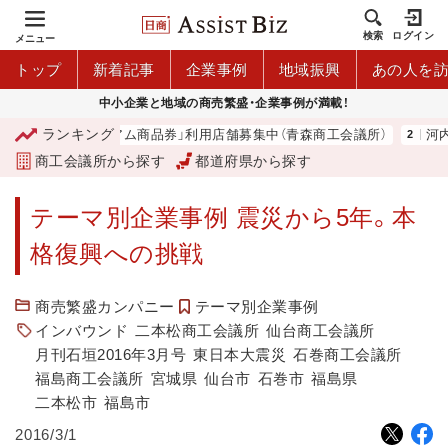
検索
ログイン
メニュー
トップ
新着記事
企業事例
地域振興
あの人を
中小企業と地域の商売繁盛・企業事例が満載！
ランキング
青森市プレミアム商品券」利用店舗募集中（青森商工会議所）
河内 大和
商工会議所から探す
都道府県から探す
テーマ別企業事例 震災から5年。本
格復興への挑戦
商売繁盛カンパニー
テーマ別企業事例
インバウンド
二本松商工会議所
仙台商工会議所
月刊石垣2016年3月号
東日本大震災
石巻商工会議所
福島商工会議所
宮城県
仙台市
石巻市
福島県
二本松市
福島市
2016/3/1