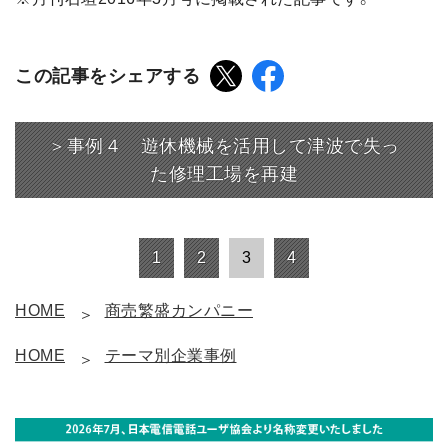
この記事をシェアする
＞事例４ 遊休機械を活用して津波で失っ
た修理工場を再建
1
2
3
4
HOME
商売繁盛カンパニー
HOME
テーマ別企業事例