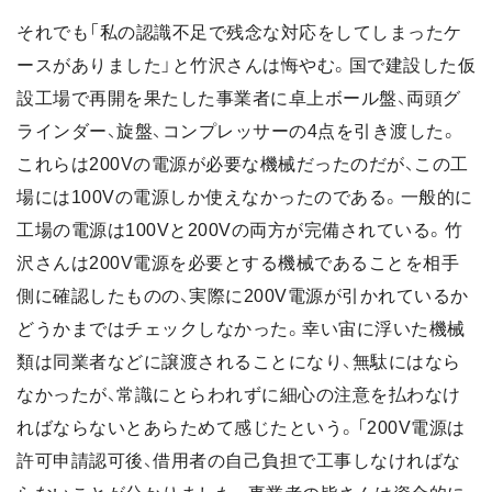
それでも「私の認識不足で残念な対応をしてしまったケ
ースがありました」と竹沢さんは悔やむ。国で建設した仮
設工場で再開を果たした事業者に卓上ボール盤、両頭グ
ラインダー、旋盤、コンプレッサーの4点を引き渡した。
これらは200Vの電源が必要な機械だったのだが、この工
場には100Vの電源しか使えなかったのである。一般的に
工場の電源は100Vと200Vの両方が完備されている。竹
沢さんは200V電源を必要とする機械であることを相手
側に確認したものの、実際に200V電源が引かれているか
どうかまではチェックしなかった。幸い宙に浮いた機械
類は同業者などに譲渡されることになり、無駄にはなら
なかったが、常識にとらわれずに細心の注意を払わなけ
ればならないとあらためて感じたという。「200V電源は
許可申請認可後、借用者の自己負担で工事しなければな