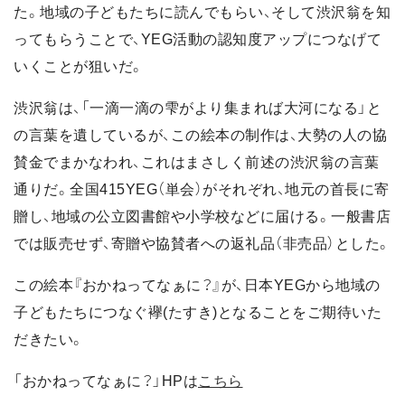
た。地域の子どもたちに読んでもらい、そして渋沢翁を知
ってもらうことで、YEG活動の認知度アップにつなげて
いくことが狙いだ。
渋沢翁は、「一滴一滴の雫がより集まれば大河になる」と
の言葉を遺しているが、この絵本の制作は、大勢の人の協
賛金でまかなわれ、これはまさしく前述の渋沢翁の言葉
通りだ。全国415YEG（単会）がそれぞれ、地元の首長に寄
贈し、地域の公立図書館や小学校などに届ける。一般書店
では販売せず、寄贈や協賛者への返礼品（非売品）とした。
この絵本『おかねってなぁに？』が、日本YEGから地域の
子どもたちにつなぐ襷(たすき)となることをご期待いた
だきたい。
「おかねってなぁに？」HPは
こちら