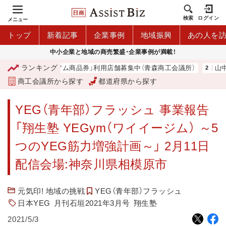
検索
ログイン
メニュー
トップ
新着記事
企業事例
地域振興
あの人を
中小企業と地域の商売繁盛・企業事例が満載！
ランキング
青森市プレミアム商品券」利用店舗募集中（青森商工会議所）
山中伸弥
商工会議所から探す
都道府県から探す
YEG（青年部）フラッシュ 事業報告
「翔生塾 YEGym（ワイイージム） ～5
つのYEG筋力増強計画～」 2月11日
配信会場:神奈川県相模原市
元気印! 地域の挑戦
YEG（青年部）フラッシュ
日本YEG
月刊石垣2021年3月号
翔生塾
2021/5/3