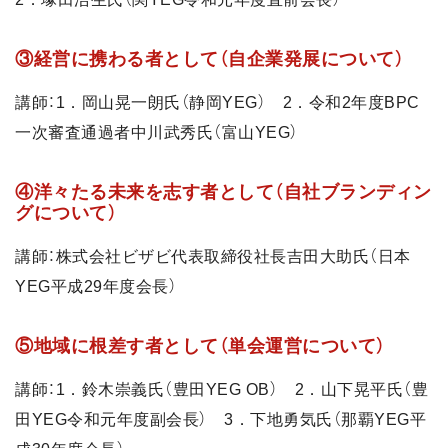
③経営に携わる者として（自企業発展について）
講師：1．岡山晃一朗氏（静岡YEG） 2．令和2年度BPC
一次審査通過者中川武秀氏（富山YEG）
④洋々たる未来を志す者として（自社ブランディン
グについて）
講師：株式会社ビザビ代表取締役社長吉田大助氏（日本
YEG平成29年度会長）
⑤地域に根差す者として（単会運営について）
講師：1．鈴木崇義氏（豊田YEG OB） 2．山下晃平氏（豊
田YEG令和元年度副会長） 3．下地勇気氏（那覇YEG平