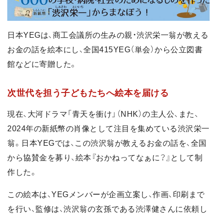
日本YEGは、商工会議所の生みの親・渋沢栄一翁が教える
お金の話を絵本にし、全国415YEG（単会）から公立図書
館などに寄贈した。
次世代を担う子どもたちへ絵本を届ける
現在、大河ドラマ「青天を衝け」（NHK）の主人公、また、
2024年の新紙幣の肖像として注目を集めている渋沢栄一
翁。日本YEGでは、この渋沢翁が教えるお金の話を、全国
から協賛金を募り、絵本『おかねってなぁに？』として制
作した。
この絵本は、YEGメンバーが企画立案し、作画、印刷まで
を行い、監修は、渋沢翁の玄孫である渋澤健さんに依頼し