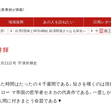
企業事例が満載！
地域振興
あの人を訪ねたい
日商レポ
商
台湾2団体とMOU締結 経済関係さらなる深化へ
中小企業実態基本
井輝
6月21日号
宇津井輝史
れた時間はたったの４千週間である。短さを嘆くのは現
は、ロー マ帝国の哲学者セネカの代表作である。一度し
人間に付きまとう命題である▼