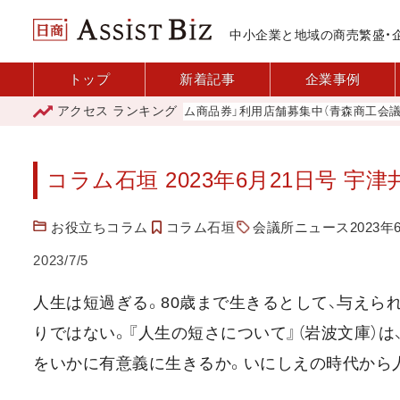
中小企業と地域の商売繁盛・
トップ
新着記事
企業事例
アクセス
ランキング
「青森市プレミアム商品券」利用店舗募集中（青森商工会議所）
コラム石垣 2023年6月21日号 宇津
お役立ちコラム
コラム石垣
会議所ニュース2023年
2023/7/5
人生は短過ぎる。80歳まで生きるとして、与えら
りではない。『人生の短さについて』（岩波文庫）
をいかに有意義に生きるか。いにしえの時代から