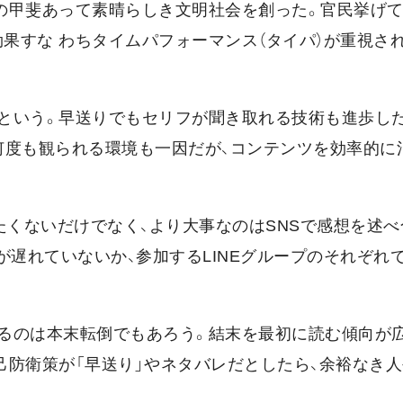
の甲斐あって素晴らしき文明社会を創った。官民挙げ
効果すな わちタイムパフォーマンス（タイパ）が重視さ
という。早送りでもセリフが聞き取れる技術も進歩し
何度も観られる環境も一因だが、コンテンツを効率的に
たくないだけでなく、より大事なのはSNSで感想を述
が遅れていないか、参加するLINEグループのそれぞれ
るのは本末転倒でもあろう。結末を最初に読む傾向が
己防衛策が「早送り」やネタバレだとしたら、余裕なき