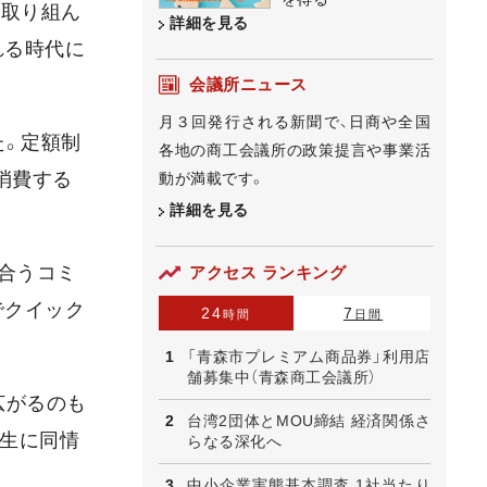
て取り組ん
詳細を見る
れる時代に
会議所ニュース
月３回発行される新聞で、日商や全国
た。定額制
各地の商工会議所の政策提言や事業活
消費する
動が満載です。
詳細を見る
べ合うコミ
アクセス ランキング
でクイック
24
7
時間
日間
「青森市プレミアム商品券」利用店
舗募集中（青森商工会議所）
広がるのも
台湾2団体とMOU締結 経済関係さ
人生に同情
らなる深化へ
中小企業実態基本調査 1社当たり