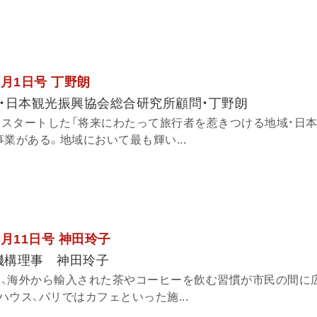
7月1日号 丁野朗
・日本観光振興協会総合研究所顧問・丁野朗
からスタートした「将来にわたって旅行者を惹きつける地域・日
業がある。地域において最も輝い...
6月11日号 神田玲子
発機構理事 神田玲子
では、海外から輸入された茶やコーヒーを飲む習慣が市民の間に
ウス、パリではカフェといった施...