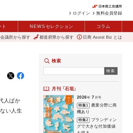
ログイン
無料会員登録
ート
NEWS
セレクション
コラム
工会議所から探す
都道府県から探す
日商 Assist Biz とは
調査 1社当たり売上高2.1億円に 中企庁
「あったらいいね」を商品
検索
検索
月刊 「石垣」
2026
7
年
月号
代人ばか
農業分野に商
特集1
かない人生
機あり
ブランディン
特集2
グで大きな付加価値
を得る