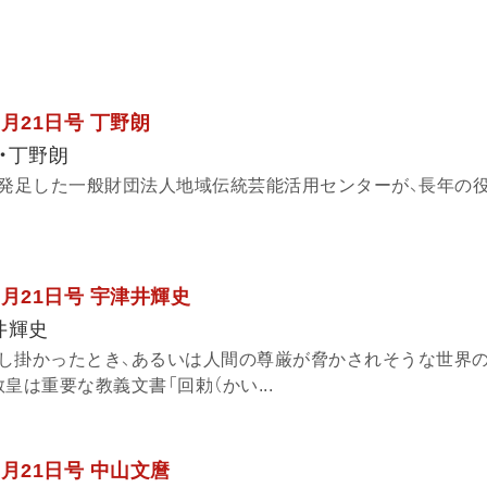
7月21日号 丁野朗
・丁野朗
に発足した一般財団法人地域伝統芸能活用センターが、長年の
7月21日号 宇津井輝史
井輝史
し掛かったとき、あるいは人間の尊厳が脅かされそうな世界
皇は重要な教義文書「回勅（かい...
6月21日号 中山文麿