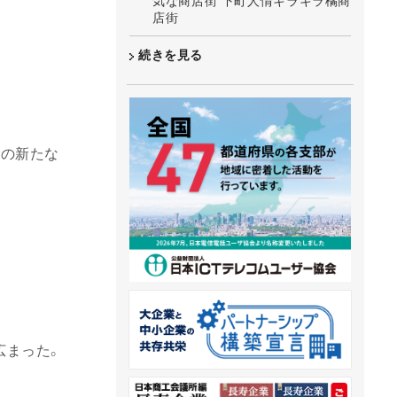
気な商店街 下町人情キラキラ橘商
店街
続きを見る
本の新たな
広まった。