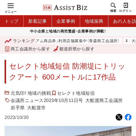
検索
ログイン
メニュー
トップ
新着記事
企業事例
地域振興
あの人を
中小企業と地域の商売繁盛・企業事例が満載！
ランキング
「青森市プレミアム商品券」利用店舗募集中（青森商工会議所）
大地
商工会議所から探す
都道府県から探す
セレクト地域短信 防潮堤にトリッ
クアート 600メートルに17作品
元気印! 地域の挑戦
セレクト地域短信
会議所ニュース2023年10月11日号
大船渡商工会議所
岩手県
大船渡市
2023/10/30