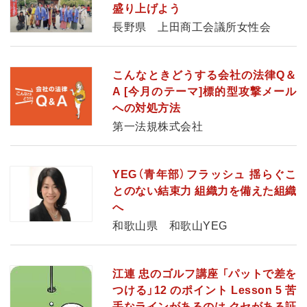
盛り上げよう
長野県 上田商工会議所女性会
こんなときどうする会社の法律Q＆
A [今月のテーマ]標的型攻撃メール
への対処方法
第一法規株式会社
YEG（青年部）フラッシュ 揺らぐこ
とのない結束力 組織力を備えた組織
へ
和歌山県 和歌山YEG
江連 忠のゴルフ講座 「パットで差を
つける」12 のポイント Lesson 5 苦
手なラインがあるのは クセがある証