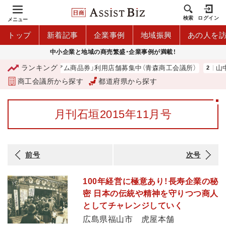
検索
ログイン
メニュー
トップ
新着記事
企業事例
地域振興
あの人を
中小企業と地域の商売繁盛・企業事例が満載！
ランキング
「青森市プレミアム商品券」利用店舗募集中（青森商工会議所）
山中伸
商工会議所から探す
都道府県から探す
月刊石垣2015年11月号
前号
次号
100年経営に極意あり！長寿企業の秘
密 日本の伝統や精神を守りつつ商人
としてチャレンジしていく
広島県福山市 虎屋本舗