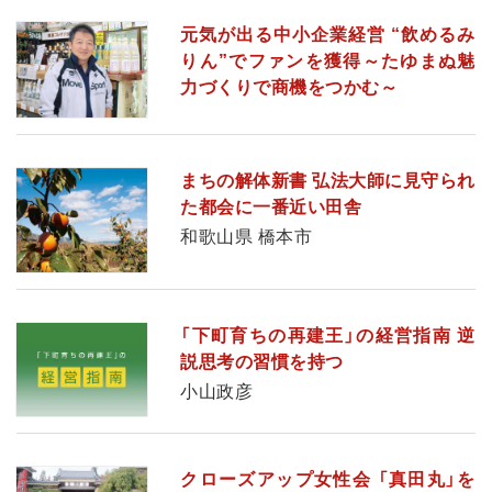
元気が出る中小企業経営 “飲めるみ
りん”でファンを獲得～たゆまぬ魅
力づくりで商機をつかむ～
まちの解体新書 弘法大師に見守られ
た都会に一番近い田舎
和歌山県 橋本市
「下町育ちの再建王」の経営指南 逆
説思考の習慣を持つ
小山政彦
クローズアップ女性会 「真田丸」を