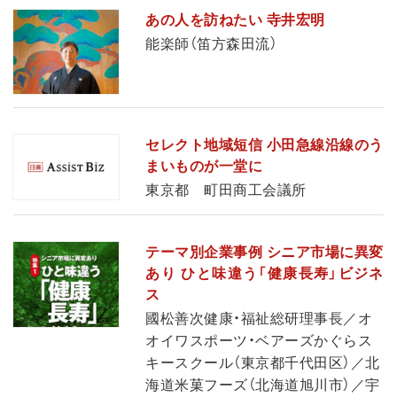
あの人を訪ねたい 寺井宏明
能楽師（笛方森田流）
セレクト地域短信 小田急線沿線のう
まいものが一堂に
東京都 町田商工会議所
テーマ別企業事例 シニア市場に異変
あり ひと味違う「健康長寿」ビジネ
ス
國松善次健康・福祉総研理事長／オ
オイワスポーツ・ベアーズかぐらス
キースクール（東京都千代田区）／北
海道米菓フーズ（北海道旭川市）／宇