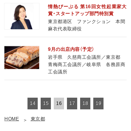
情熱ぴーぷる 第16回女性起業家大
賞・スタートアップ部門特別賞
東京都港区 ファンクション 本間
麻衣代表取締役
9月の出店内容（予定）
岩手県 久慈商工会議所／東京都
青梅商工会議所／岐阜県 各務原商
工会議所
14
15
16
17
18
19
HOME
東京都