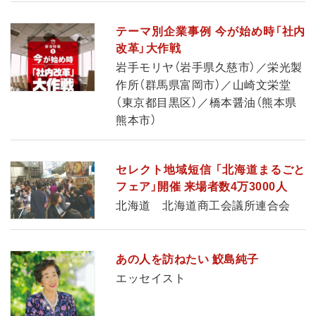
テーマ別企業事例 今が始め時「社内
改革」大作戦
岩手モリヤ（岩手県久慈市）／栄光製
作所（群馬県富岡市）／山崎文栄堂
（東京都目黒区）／橋本醤油（熊本県
熊本市）
セレクト地域短信 「北海道まるごと
フェア」開催 来場者数4万3000人
北海道 北海道商工会議所連合会
あの人を訪ねたい 鮫島純子
エッセイスト