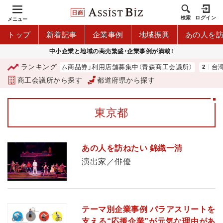
検索
ログイン
メニュー
トップ
新着記事
企業事例
地域振興
あの人を
中小企業と地域の商売繁盛・企業事例が満載！
ランキング
「青森市プレミアム商品券」利用店舗募集中（青森商工会議所）
台湾2
商工会議所から探す
都道府県から探す
東京都
あの人を訪ねたい 錦織一清
演出家／俳優
テーマ別企業事例 パラアスリートを
支える“応援企業”が元気な理由があ