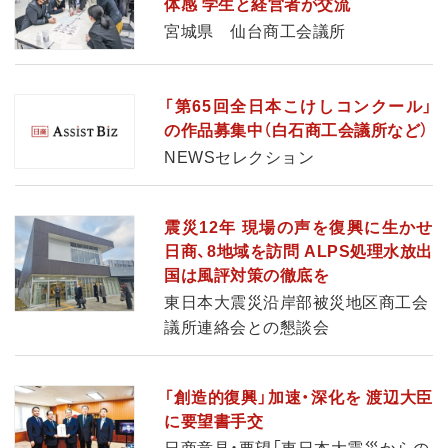
体感 学生と経営者が交流
宮城県 仙台商工会議所
「第65回全日本こけしコンクール」
の作品募集中（白石商工会議所など）
NEWSセレクション
震災12年 現場の声を復興に生かせ
日商、8地域を訪問 ALPS処理水放出
国は風評対策の徹底を
東日本大震災沿岸部被災地区商工会
議所連絡会との懇談会
「創造的復興」加速・深化を 渡辺大臣
に要望書手交