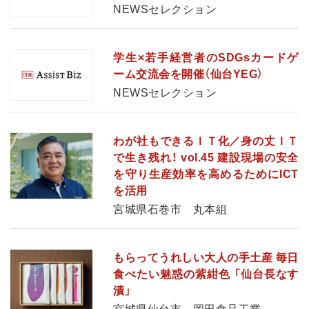
NEWSセレクション
学生×若手経営者のSDGsカードゲ
ーム交流会を開催（仙台YEG）
NEWSセレクション
わが社もできるＩＴ化／身の丈ＩＴ
で生き残れ！ vol.45 建設現場の安全
を守り生産効率を高めるためにICT
を活用
宮城県石巻市 丸本組
もらってうれしい大人の手土産 毎日
食べたい魅惑の紫紺色 「仙台長なす
漬」