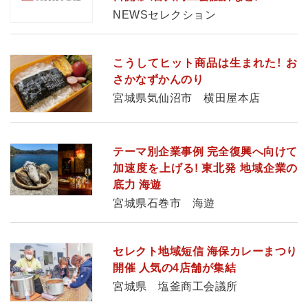
NEWSセレクション
こうしてヒット商品は生まれた！ お
さかなずかんのり
宮城県気仙沼市 横田屋本店
テーマ別企業事例 完全復興へ向けて
加速度を上げる! 東北発 地域企業の
底力 海遊
宮城県石巻市 海遊
セレクト地域短信 海保カレーまつり
開催 人気の4店舗が集結
宮城県 塩釜商工会議所