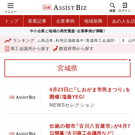
検索
ログイン
メニュー
トップ
新着記事
企業事例
地域振興
あの人を
中小企業と地域の商売繁盛・企業事例が満載！
ランキング
「青森市プレミアム商品券」利用店舗募集中（青森商工会議所）
山中伸
商工会議所から探す
都道府県から探す
宮城県
4月23日に「しおがま市民まつり」を
開催（塩釜YEG）
NEWSセレクション
伝統の朝市「古川八百屋市」が4月7
日開幕（古川商工会議所など）